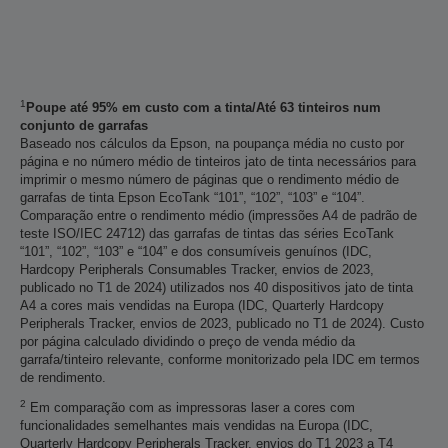
1
Poupe até 95% em custo com a tinta/Até 63 tinteiros num
conjunto de garrafas
Baseado nos cálculos da Epson, na poupança média no custo por
página e no número médio de tinteiros jato de tinta necessários para
imprimir o mesmo número de páginas que o rendimento médio de
garrafas de tinta Epson EcoTank “101”, “102”, “103” e “104”.
Comparação entre o rendimento médio (impressões A4 de padrão de
teste ISO/IEC 24712) das garrafas de tintas das séries EcoTank
“101”, “102”, “103” e “104” e dos consumíveis genuínos (IDC,
Hardcopy Peripherals Consumables Tracker, envios de 2023,
publicado no T1 de 2024) utilizados nos 40 dispositivos jato de tinta
A4 a cores mais vendidas na Europa (IDC, Quarterly Hardcopy
Peripherals Tracker, envios de 2023, publicado no T1 de 2024). Custo
por página calculado dividindo o preço de venda médio da
garrafa/tinteiro relevante, conforme monitorizado pela IDC em termos
de rendimento.
2
Em comparação com as impressoras laser a cores com
funcionalidades semelhantes mais vendidas na Europa (IDC,
Quarterly Hardcopy Peripherals Tracker, envios do T1 2023 a T4