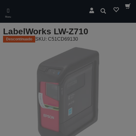
Skip
to
Pesquisar
main
Menu
content
LabelWorks LW-Z710
SKU: C51CD69130
Descontinuado