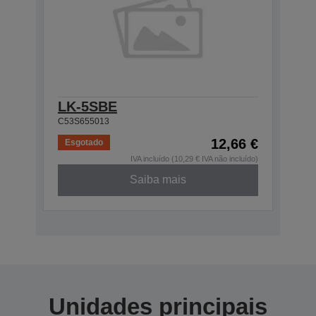
LK-5SBE
C53S655013
12,66 €
Esgotado
IVA incluído (10,29 € IVA não incluído)
Saiba mais
Unidades principais