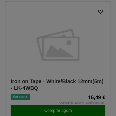
Iron on Tape - White/Black 12mm(5m)
- LK-4WBQ
15,49 €
Em stock
IVA incluído (12,59 € IVA não incluído)
Comprar agora