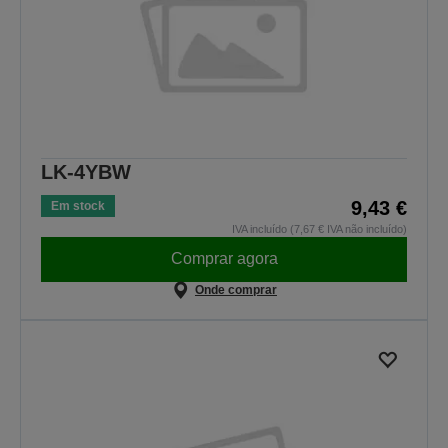
LK-4YBW
9,43 €
Em stock
IVA incluído (7,67 € IVA não incluído)
Comprar agora
Onde comprar