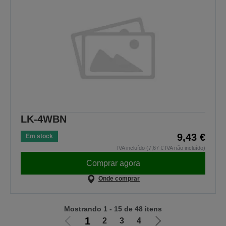
LK-4WBN
9,43 €
Em stock
IVA incluído (7,67 € IVA não incluído)
Comprar agora
Onde comprar
Mostrando 1 - 15 de 48 itens
1
2
3
4
Ir
Ir