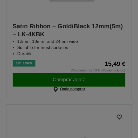
Satin Ribbon – Gold/Black 12mm(5m)
– LK-4KBK
12mm, 18mm, and 24mm wide
Suitable for most surfaces
Durable
15,49 €
Em stock
IVA incluído (12,59 € IVA não incluído)
Comprar agora
Onde comprar