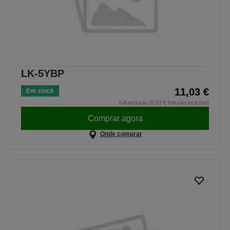
LK-5YBP
11,03 €
Em stock
IVA incluído (8,97 € IVA não incluído)
Comprar agora
Onde comprar