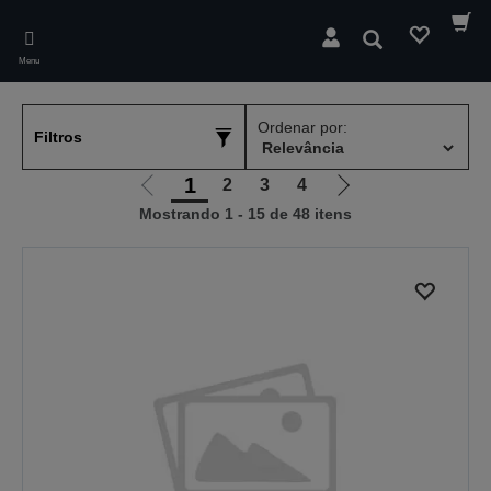
Skip
to
Pesquisar
main
Menu
content
Ordenar por:
Filtros
1
2
3
4
Ir
Ir
Mostrando 1 - 15 de 48 itens
para
para
a
a
página
próxima
anterior
página