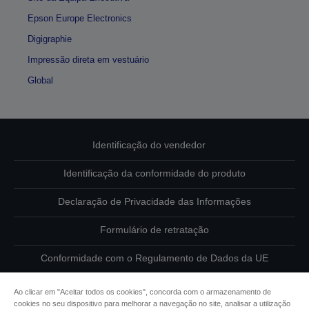
Epson Europe Electronics
Digigraphie
Impressão direta em vestuário
Global
Identificação do vendedor
Identificação da conformidade do produto
Declaração de Privacidade das Informações
Formulário de retratação
Conformidade com o Regulamento de Dados da UE
Contacte-nos sobre os seus dados
Ao clicar em "Aceitar todos os cookies", concorda com o armazenamento de
cookies no seu dispositivo para melhorar a navegação no site, analisar a utilização