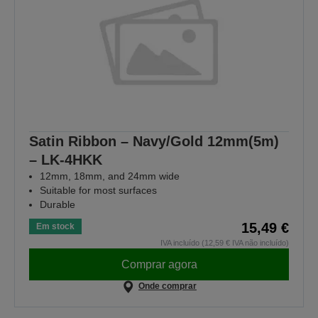
Satin Ribbon – Navy/Gold 12mm(5m)
– LK-4HKK
12mm, 18mm, and 24mm wide
Suitable for most surfaces
Durable
15,49 €
Em stock
IVA incluído (12,59 € IVA não incluído)
Comprar agora
Onde comprar