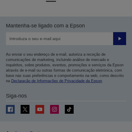
para
para
a
a
página
próxima
Mantenha-se ligado com a Epson
anterior
página
Enviar
Ao enviar o seu endereço de e-mail, autoriza a receção de
comunicações de marketing, incluindo análise de mercado e
inquéritos, sobre produtos, eventos, promoções e serviços da Epson
através de e-mail ou outras formas de comunicação eletrónica, com
base nas suas preferências e comportamento na web, como descrito
na
Declaração de Informações de Privacidade da Epson
.
Siga-nos