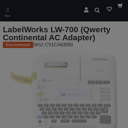
Skip
to
Pesquisar
main
Menu
content
LabelWorks LW-700 (Qwerty
Continental AC Adapter)
SKU: C51CA63050
Descontinuado