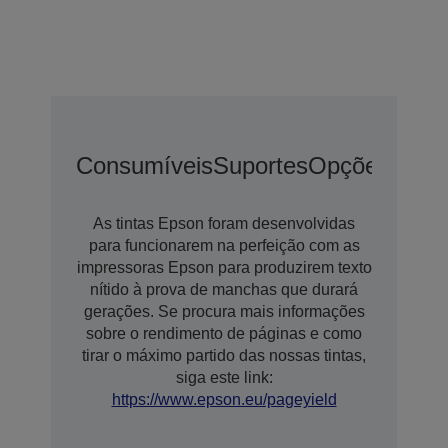
Consumíveis
Suportes
Opções
Opçõ
As tintas Epson foram desenvolvidas
para funcionarem na perfeição com as
impressoras Epson para produzirem texto
nítido à prova de manchas que durará
gerações. Se procura mais informações
sobre o rendimento de páginas e como
tirar o máximo partido das nossas tintas,
siga este link:
https://www.epson.eu/pageyield