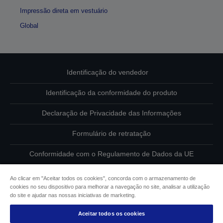
Impressão direta em vestuário
Global
Identificação do vendedor
Identificação da conformidade do produto
Declaração de Privacidade das Informações
Formulário de retratação
Conformidade com o Regulamento de Dados da UE
Contacte-nos sobre os seus dados
Ao clicar em "Aceitar todos os cookies", concorda com o armazenamento de
cookies no seu dispositivo para melhorar a navegação no site, analisar a utilização
Informações sobre cookies
do site e ajudar nas nossas iniciativas de marketing.
Aceitar todos os cookies
Compromisso da Epson para com a acessibilidade