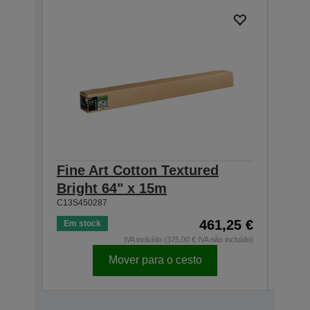
Fine Art Cotton Textured
Fine
Bright 64" x 15m
Brig
C13S450287
C13S4
461,25 €
Em stock
Em s
IVA incluído (375,00 € IVA não incluído)
Mover para o cesto