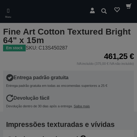
Skip
to
Pesquisar
main
Menu
content
Fine Art Cotton Textured Bright
64" x 15m
SKU: C13S450287
Em stock
461,25 €
IVA incluído (375,00 € IVA não incluído)
Entrega padrão gratuita
Entrega padrão gratuita em todas as encomendas superiores a 25 €
Devolução fácil
Devolução dentro de 30 dias após a entrega.
Saiba mais
Impressões texturadas e vívidas