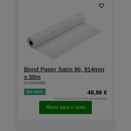
Bond Paper Satin 90, 914mm
Bond
x 50m
106
C13S045283
C13S0
48,86 €
Em stock
Em s
IVA incluído (39,72 € IVA não incluído)
Mover para o cesto