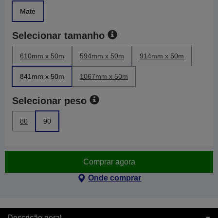
Mate
Selecionar tamanho
610mm x 50m
594mm x 50m
914mm x 50m
841mm x 50m
1067mm x 50m
Selecionar peso
80
90
Comprar agora
Onde comprar
Descrição geral