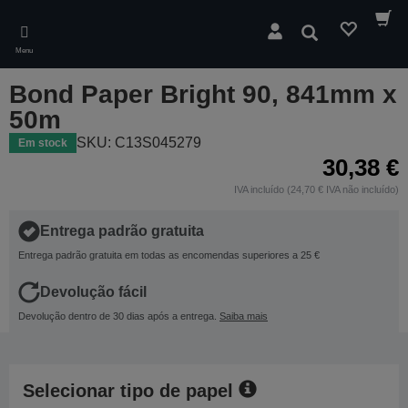
Skip
to
Pesquisar
main
Menu
content
Bond Paper Bright 90, 841mm x
50m
SKU: C13S045279
Em stock
30,38 €
IVA incluído (24,70 € IVA não incluído)
Entrega padrão gratuita
Entrega padrão gratuita em todas as encomendas superiores a 25 €
Devolução fácil
Devolução dentro de 30 dias após a entrega.
Saiba mais
Selecionar tipo de papel