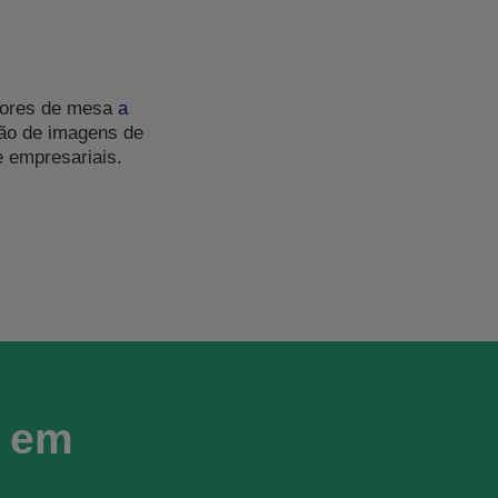
dores de mesa
a
ção de imagens de
e empresariais.
r em