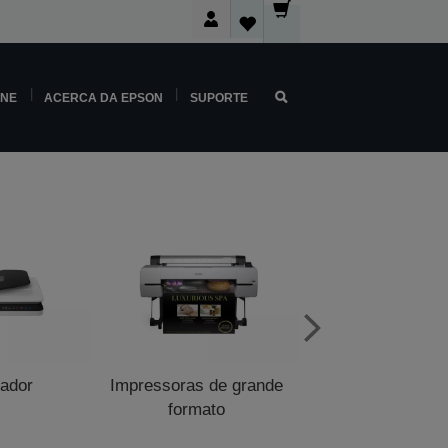
INE
ACERCA DA EPSON
SUPORTE
zador
Impressoras de grande
Impressoras de p
formato
venda