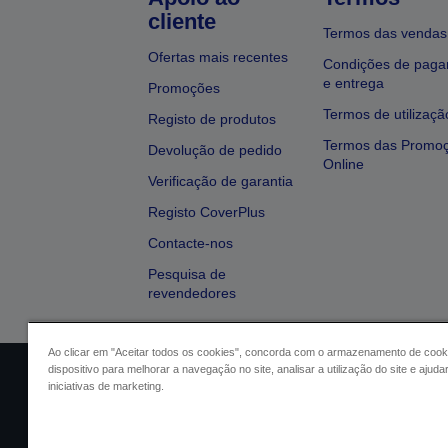
cliente
Termos das vendas
Ofertas mais recentes
Condições de pag
e entrega
Promoções
Termos de utilizaçã
Registo de produtos
Termos das Promo
Devolução de pedido
Online
Verificação de garantia
Registo CoverPlus
Contacte-nos
Pesquisa de
revendedores
Ao clicar em "Aceitar todos os cookies", concorda com o armazenamento de cook
dispositivo para melhorar a navegação no site, analisar a utilização do site e ajud
Identificação do vendedor
Identifica
iniciativas de marketing.
Conformidade com o Regu