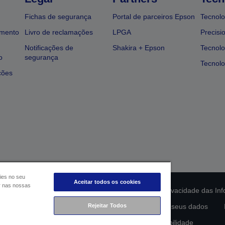
Fichas de segurança
Portal de parceiros Epson
Tecnolo
amento
Livro de reclamações
LPGA
Precisi
Notificações de
Shakira + Epson
Tecnolo
o
segurança
Tecnolo
ções
ies no seu
Aceitar todos os cookies
ar nas nossas
ção da conformidade do produto
Declaração de Privacidade das In
lamento de Dados da UE
Rejeitar Todos
Contacte-nos sobre os seus dados
Compromisso da Epson para com a acessibilidade