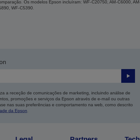
a comparação. Os modelos Epson incluíram: WF-C20750, AM-C6000, 
5890, WF-C5390.
son
Enviar
iza a receção de comunicações de marketing, incluindo análise de
ntos, promoções e serviços da Epson através de e-mail ou outras
ase nas suas preferências e comportamento na web, como descrito
dade da Epson
.
Legal
Partners
Tech