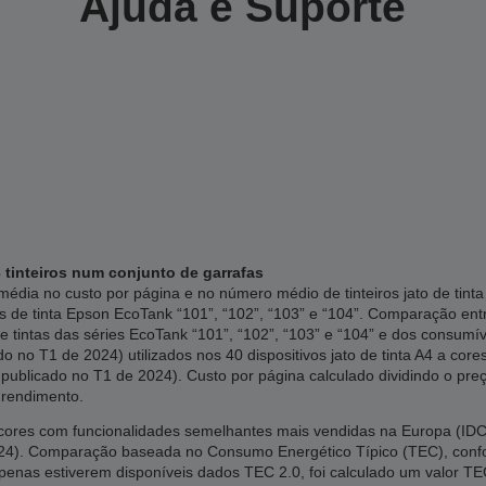
Ajuda e Suporte
 tinteiros num conjunto de garrafas
édia no custo por página e no número médio de tinteiros jato de tin
s de tinta Epson EcoTank “101”, “102”, “103” e “104”. Comparação en
e tintas das séries EcoTank “101”, “102”, “103” e “104” e dos consumí
 no T1 de 2024) utilizados nos 40 dispositivos jato de tinta A4 a cor
publicado no T1 de 2024). Custo por página calculado dividindo o preç
 rendimento.
res com funcionalidades semelhantes mais vendidas na Europa (IDC, 
2024). Comparação baseada no Consumo Energético Típico (TEC), co
apenas estiverem disponíveis dados TEC 2.0, foi calculado um valor TE