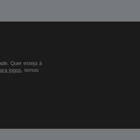
ade. Quer esteja à
para jogos
, temos