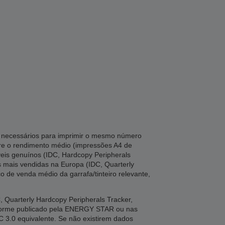
ta necessários para imprimir o mesmo número
tre o rendimento médio (impressões A4 de
veis genuínos (IDC, Hardcopy Peripherals
es mais vendidas na Europa (IDC, Quarterly
o de venda médio da garrafa/tinteiro relevante,
Quarterly Hardcopy Peripherals Tracker,
nforme publicado pela ENERGY STAR ou nas
C 3.0 equivalente. Se não existirem dados