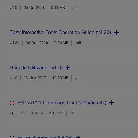
v.1.0
06-Oct-2021
0.31 MB
.pdf
Easy Interactive Tools Operation Guide (v4.20)
v.4.20
06-Dec-2018
0.90 MB
.pdf
Guia do Utilizador (v1.0)
v.1.0
16-Nov-2017
18.73 MB
.zip
ESC/VP21 Command User’s Guide (vU)
v.U
03-Jun-2026
6.12 MB
.zip
Epson iProjection (v4.03)