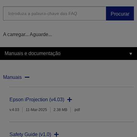
Procurar
A carregar... Aguarde...
Manuais e documentação
Manuais
Epson iProjection (v4.03)
v.4.03
11-Mar-2025
2.38 MB
.pdf
Safety Guide (v1.0)