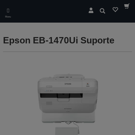
Skip
to
Pesquisar
main
Menu
content
Epson EB-1470Ui Suporte