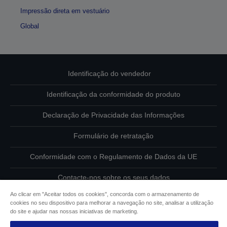
Impressão direta em vestuário
Global
Identificação do vendedor
Identificação da conformidade do produto
Declaração de Privacidade das Informações
Formulário de retratação
Conformidade com o Regulamento de Dados da UE
Contacte-nos sobre os seus dados
Ao clicar em "Aceitar todos os cookies", concorda com o armazenamento de
Informações sobre cookies
cookies no seu dispositivo para melhorar a navegação no site, analisar a utilização
do site e ajudar nas nossas iniciativas de marketing.
Compromisso da Epson para com a acessibilidade