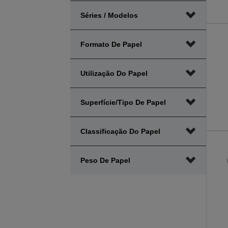
amplitude
amplitude
Séries / Modelos
mínima
máxima
preço
preço
Formato De Papel
Utilização Do Papel
Superfície/Tipo De Papel
Classificação Do Papel
Peso De Papel