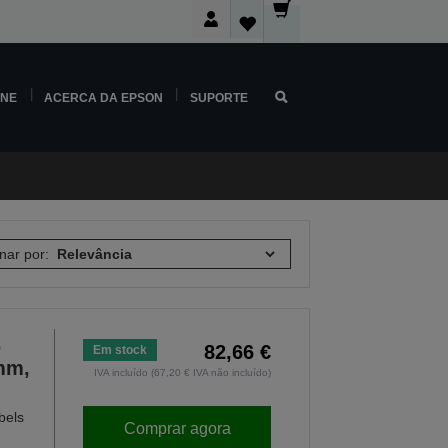
INE
ACERCA DA EPSON
SUPORTE
nar por:
,
82,66 €
Em stock
mm,
IVA incluído (67,20 € IVA não incluído)
bels
Comprar agora