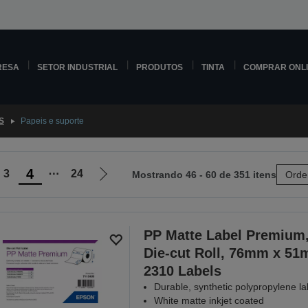
RESA
SETOR INDUSTRIAL
PRODUTOS
TINTA
COMPRAR ONL
S
Papeis e suporte
4
3
⋯
24
Mostrando 46 - 60 de 351 itens
Orde
Ir
para
a
próxima
PP Matte Label Premium
página
Die-cut Roll, 76mm x 51
2310 Labels
Durable, synthetic polypropylene la
White matte inkjet coated