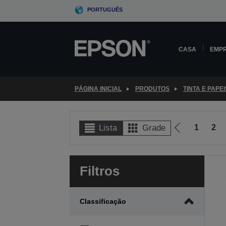
Skip
PORTUGUÊS
to
main
content
CASA
EMP
PÁGINA INICIAL
PRODUTOS
TINTA E PAPEI
1
2
Lista
Grade
Ir
para
a
Filtros
página
anterior
Classificação