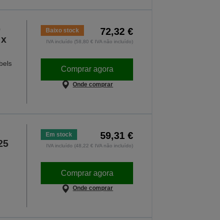
,
72,32 €
Baixo stock
 x
IVA incluído (58,80 € IVA não incluído)
bels
Comprar agora
Onde comprar
59,31 €
Em stock
25
IVA incluído (48,22 € IVA não incluído)
Comprar agora
Onde comprar