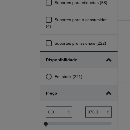
Suportes para etiquetas (58)
Suportes para o consumidor
(4)
Suportes profissionais (222)
Disponibilidade
Em stock (221)
Preço
Amplitude mínima preço
Amplitude máxima preço
€
€
Ajustar
Ajustar