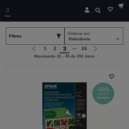
Skip
to
Pesquisar
main
Menu
content
Ordenar por:
Filtros
3
1
2
⋯
24
Ir
Ir
Mostrando 31 - 45 de 351 itens
para
para
a
a
página
próxima
anterior
página