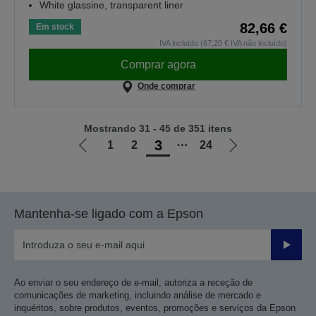
White glassine, transparent liner
82,66 €
Em stock
IVA incluído (67,20 € IVA não incluído)
Comprar agora
Onde comprar
Mostrando 31 - 45 de 351 itens
3
1
2
⋯
24
Ir
Ir
para
para
a
a
página
próxima
Mantenha-se ligado com a Epson
anterior
página
Enviar
Ao enviar o seu endereço de e-mail, autoriza a receção de
comunicações de marketing, incluindo análise de mercado e
inquéritos, sobre produtos, eventos, promoções e serviços da Epson