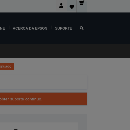
INE
ACERCA DA EPSON
SUPORTE
inuado
obter suporte contínuo.