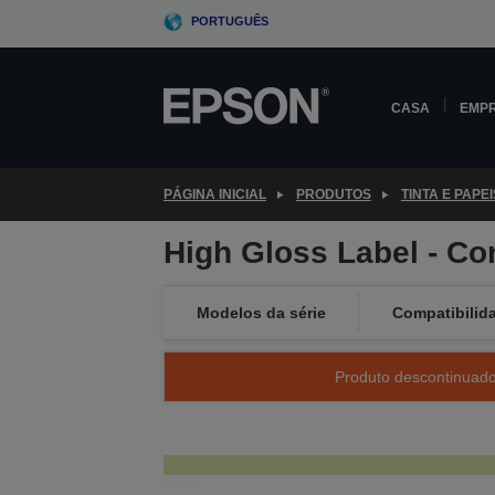
Skip
PORTUGUÊS
to
main
content
CASA
EMP
PÁGINA INICIAL
PRODUTOS
TINTA E PAPEI
High Gloss Label - C
Modelos da série
Compatibilid
Produto descontinuado 