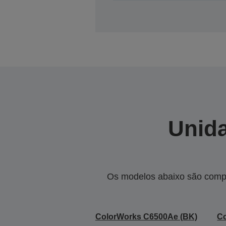
Unida
Os modelos abaixo são compa
ColorWorks C6500Ae (BK)
C