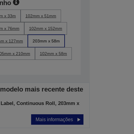
anho
m x 33m
102mm x 51mm
m x 76mm
102mm x 152mm
m x 127mm
203mm x 58m
05mm x 210mm
102mm x 58m
 modelo mais recente deste
 Label, Continuous Roll, 203mm x
Mais informações