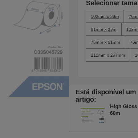
Selecionar tam
102mm x 33m
76m
51mm x 33m
102m
76mm x 51mm
76m
210mm x 297mm
1
Está disponível um
artigo:
High Gloss
60m