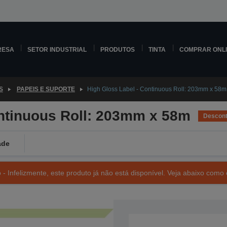
RESA
SETOR INDUSTRIAL
PRODUTOS
TINTA
COMPRAR ONL
S
PAPEIS E SUPORTE
High Gloss Label - Continuous Roll: 203mm x 58m
ontinuous Roll: 203mm x 58m
Descont
ade
- Infelizmente, este produto já não está disponível. Veja abaixo como 
SKU: C33S045729