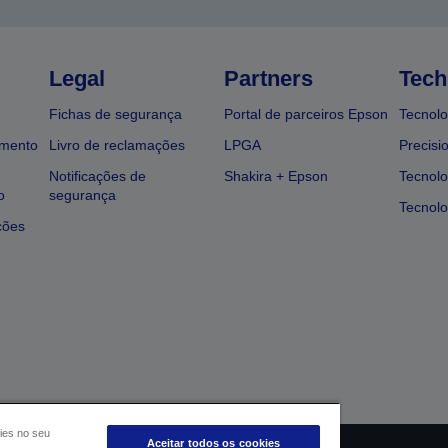
Legal
Partners
Tech
Fichas de segurança
Portal de parceiros Epson
Tecnolo
amento
Livro de reclamações
LPGA
Precisi
Notificações de
Shakira + Epson
Tecnolo
o
segurança
Tecnolo
ções
ies no seu
Aceitar todos os cookies