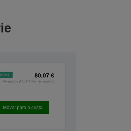
ie
80,07 €
stock
IVA incluído (65,10 € IVA não incluído)
Mover para o cesto