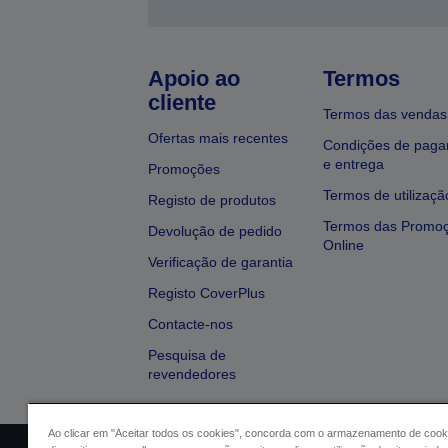
Apoio ao
Termos
cliente
Termos das vendas
Ofertas mais recentes
Condições de pag
e entrega
Promoções
Termos de utilizaçã
Registo de produtos
Termos das Promo
Devolução de pedido
Online
Verificação de garantia
Registo CoverPlus
Contacte-nos
Pesquisa de
revendedores
Ao clicar em "Aceitar todos os cookies", concorda com o armazenamento de cook