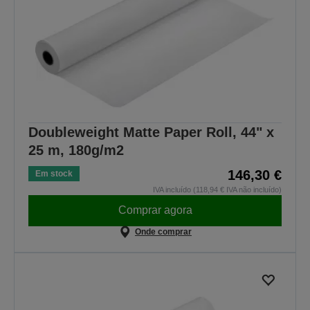
Doubleweight Matte Paper Roll, 44" x
25 m, 180g/m2
146,30 €
Em stock
IVA incluído (118,94 € IVA não incluído)
Comprar agora
Onde comprar