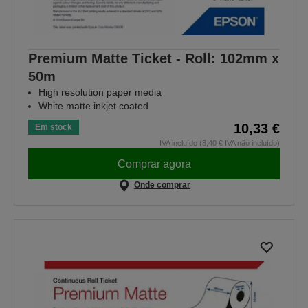
Premium Matte Ticket - Roll: 102mm x
50m
High resolution paper media
White matte inkjet coated
10,33 €
Em stock
IVA incluído (8,40 € IVA não incluído)
Comprar agora
Onde comprar