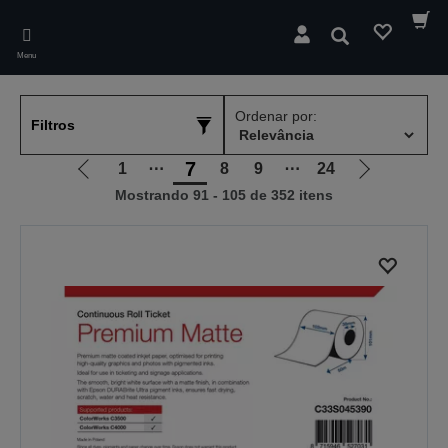
Skip
to
Pesquisar
main
Menu
content
Ordenar por:
Filtros
7
1
⋯
8
9
⋯
24
Ir
Ir
Mostrando 91 - 105 de 352 itens
para
para
a
a
página
próxima
anterior
página