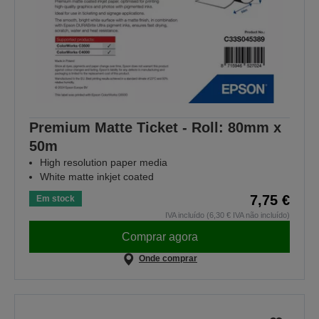
Premium Matte Ticket - Roll: 80mm x
50m
High resolution paper media
White matte inkjet coated
7,75 €
Em stock
IVA incluído (6,30 € IVA não incluído)
Comprar agora
Onde comprar