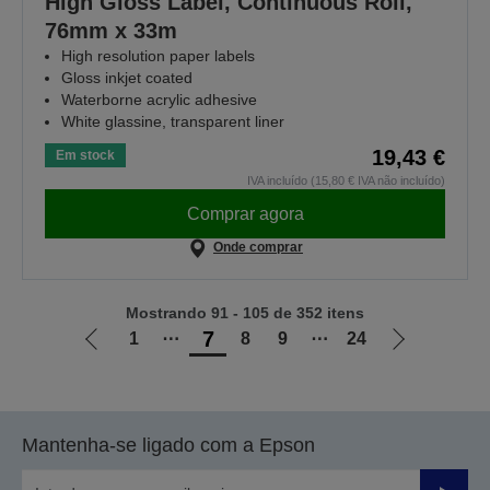
High Gloss Label, Continuous Roll,
76mm x 33m
High resolution paper labels
Gloss inkjet coated
Waterborne acrylic adhesive
White glassine, transparent liner
19,43 €
Em stock
IVA incluído (15,80 € IVA não incluído)
Comprar agora
Onde comprar
Mostrando 91 - 105 de 352 itens
7
1
⋯
8
9
⋯
24
Ir
Ir
para
para
a
a
página
próxima
Mantenha-se ligado com a Epson
anterior
página