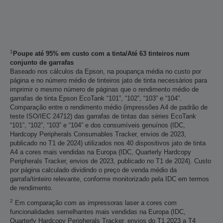
1
Poupe até 95% em custo com a tinta/Até 63 tinteiros num
conjunto de garrafas
Baseado nos cálculos da Epson, na poupança média no custo por
página e no número médio de tinteiros jato de tinta necessários para
imprimir o mesmo número de páginas que o rendimento médio de
garrafas de tinta Epson EcoTank “101”, “102”, “103” e “104”.
Comparação entre o rendimento médio (impressões A4 de padrão de
teste ISO/IEC 24712) das garrafas de tintas das séries EcoTank
“101”, “102”, “103” e “104” e dos consumíveis genuínos (IDC,
Hardcopy Peripherals Consumables Tracker, envios de 2023,
publicado no T1 de 2024) utilizados nos 40 dispositivos jato de tinta
A4 a cores mais vendidas na Europa (IDC, Quarterly Hardcopy
Peripherals Tracker, envios de 2023, publicado no T1 de 2024). Custo
por página calculado dividindo o preço de venda médio da
garrafa/tinteiro relevante, conforme monitorizado pela IDC em termos
de rendimento.
2
Em comparação com as impressoras laser a cores com
funcionalidades semelhantes mais vendidas na Europa (IDC,
Quarterly Hardcopy Peripherals Tracker, envios do T1 2023 a T4