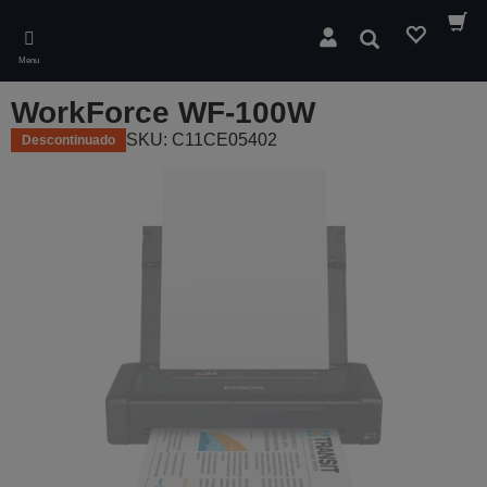
Skip
to
Pesquisar
main
Menu
content
WorkForce WF-100W
SKU: C11CE05402
Descontinuado