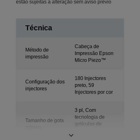
estão sujeitas a alteração sem aviso prévio
Técnica
Cabeça de
Método de
Impressão Epson
impressão
Micro Piezo™
180 Injectores
Configuração dos
preto, 59
injectores
Injectores por cor
3 pl, Com
tecnologia de
Tamanho de gota
gotículas de
mínimo
dimensões
variáveis