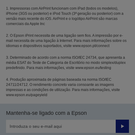
1. Impressoras com AirPrint funcionam com iPad (todos os modelos),
iPhone (3GS ou posterior) e iPod Touch (3ª geração ou posterior) com a
versão mais recente do iOS. AirPrint e o logótipo AirPrint são marcas
comerciais da Apple Inc
2. O Epson iPrint necessita de uma ligação sem fios. A impressão por e-
mail necessita de uma ligação à Internet. Para mais informações sobre os
idiomas e dispositivos suportados, visite www.epson.pt/connect
3. Determinado de acordo com a norma ISO/IEC 24734, que apresenta a
média ESAT do Teste de Categoria de Escritório no modo simplex/duplex
predefinido. Para mais informações, visite www.epson.eu/testing
4. Produção aproximada de páginas baseada na norma ISO/IEC
24711/24712. O rendimento concreto varia consoante as imagens
impressas e as condições de utilização. Para mais informações, visite
www.epson.eu/pageyield
Mantenha-se ligado com a Epson
Enviar