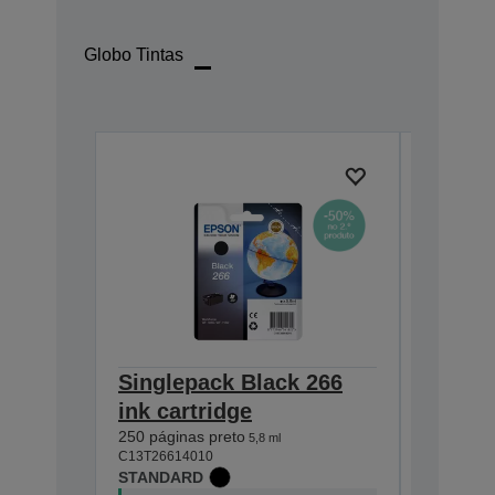
Globo Tintas
Singlepack Black 266
Single
ink cartridge
ink ca
250 páginas preto
200 págin
5,8 ml
C13T26614010
C13T26704
STANDARD
STANDA