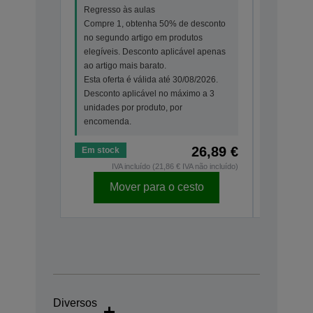
Regresso às aulas
Regresso
Compre 1, obtenha 50% de desconto
Compre 1
no segundo artigo em produtos
no segun
elegíveis. Desconto aplicável apenas
elegíveis
ao artigo mais barato.
ao artigo
Esta oferta é válida até 30/08/2026.
Esta ofer
Desconto aplicável no máximo a 3
Desconto
unidades por produto, por
unidades 
encomenda.
encomen
26,89 €
Em stock
Em stock
IVA incluído (21,86 € IVA não incluído)
IV
Mover para o cesto
Mo
Diversos