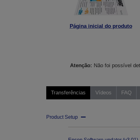
Página inicial do produto
Atenção:
Não foi possível de
Transferências
Vídeos
FAQ
Product Setup
Epson Software updater (v3.01)