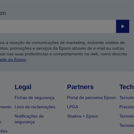
son
Enviar
iza a receção de comunicações de marketing, incluindo análise de
ntos, promoções e serviços da Epson através de e-mail ou outras
ase nas suas preferências e comportamento na web, como descrito
dade da Epson
.
Legal
Partners
Tech
Fichas de segurança
Portal de parceiros Epson
Tecnolo
amento
Livro de reclamações
LPGA
Precisi
Notificações de
Shakira + Epson
Tecnolo
o
segurança
Tecnolo
ções