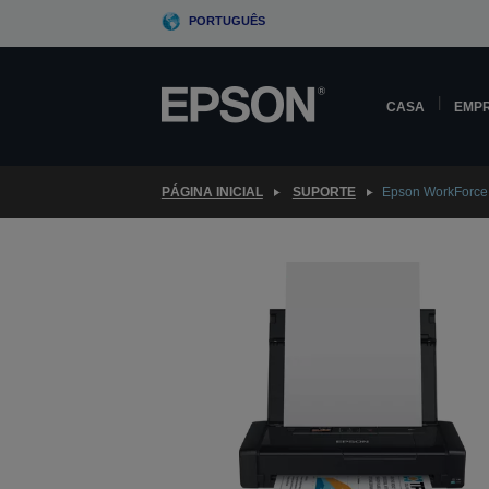
Skip
PORTUGUÊS
to
main
content
CASA
EMP
PÁGINA INICIAL
SUPORTE
Epson WorkForc