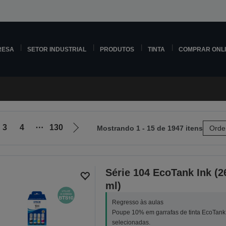
RESA
SETOR INDUSTRIAL
PRODUTOS
TINTA
COMPRAR ONL
3
4
⋯
130
Mostrando 1 - 15 de 1947 itens
Orde
Ir
para
a
próxima
Série 104 EcoTank Ink (2
página
ml)
Regresso às aulas
Poupe 10% em garrafas de tinta EcoTank
selecionadas.