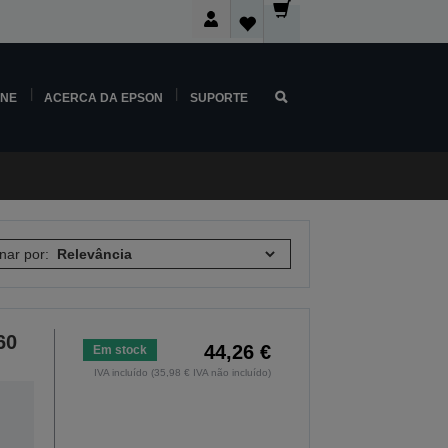
INE
ACERCA DA EPSON
SUPORTE
nar por:
60
44,26 €
Em stock
IVA incluído (35,98 € IVA não incluído)