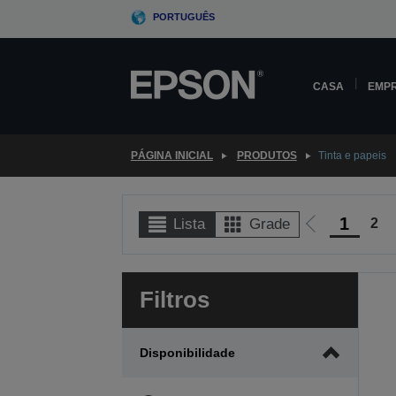
Skip
PORTUGUÊS
to
main
content
CASA
EMP
PÁGINA INICIAL
PRODUTOS
Tinta e papeis
1
2
Lista
Grade
Ir
para
a
Filtros
página
anterior
Disponibilidade