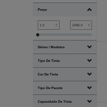
Preço
Amplitude mínima preço
Amplitude máxima preço
€
€
Ajustar
Ajustar
amplitude
amplitude
Séries / Modelos
mínima
máxima
preço
preço
Tipo De Tinta
Cor Da Tinta
Tipo De Pacote
Capacidade De Tinta