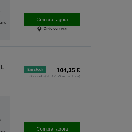
s
Comprar agora
onto
Onde comprar
XL
104,35 €
Em stock
IVA incluído (84,84 € IVA não incluído)
s
Comprar agora
onto