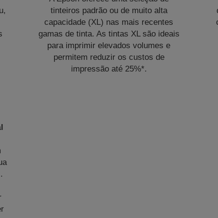
u,
tinteiros padrão ou de muito alta
capacidade (XL) nas mais recentes
s
gamas de tinta. As tintas XL são ideais
para imprimir elevados volumes e
permitem reduzir os custos de
impressão até 25%*.
l
m
ua
.
r
er