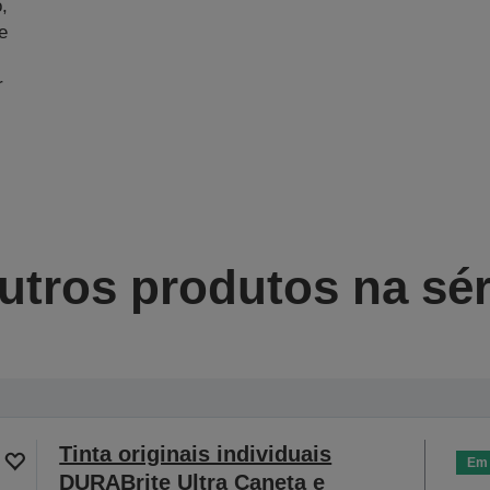
,
e
r
utros produtos na sér
Tinta originais individuais
Em 
DURABrite Ultra Caneta e