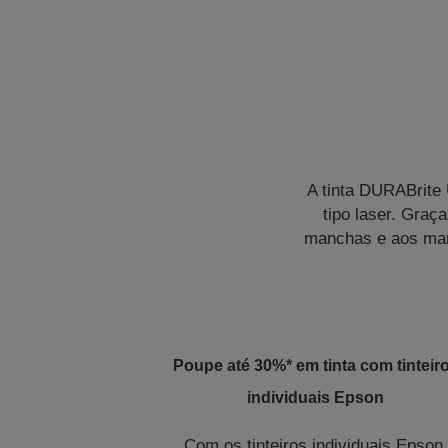
A tinta DURABrite 
tipo laser. Graç
manchas e aos mar
Poupe até 30%* em tinta com tinteir
individuais Epson
Com os tinteiros individuais Epson,