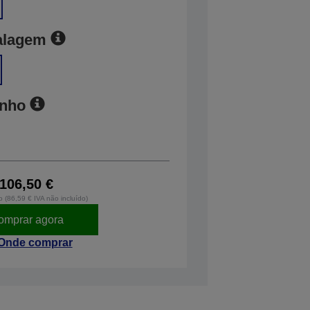
alagem
anho
106,50 €
o (86,59 € IVA não incluído)
omprar agora
Onde comprar