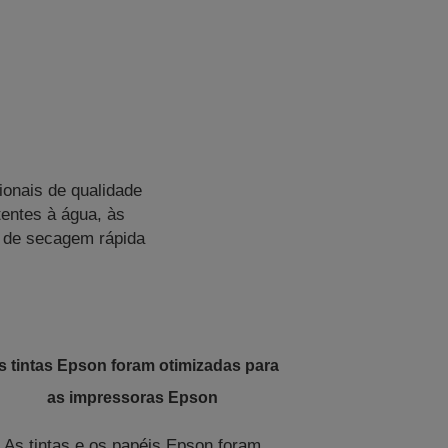
ionais de qualidade
tentes à água, às
 de secagem rápida
s tintas Epson foram otimizadas para
as impressoras Epson
As tintas e os papéis Epson foram