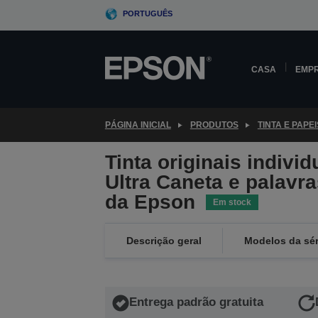
Skip
PORTUGUÊS
to
main
content
CASA
EMP
PÁGINA INICIAL
PRODUTOS
TINTA E PAPEI
Tinta originais indivi
Ultra Caneta e palavra
da Epson
Em stock
Descrição geral
Modelos da sér
Entrega padrão gratuita