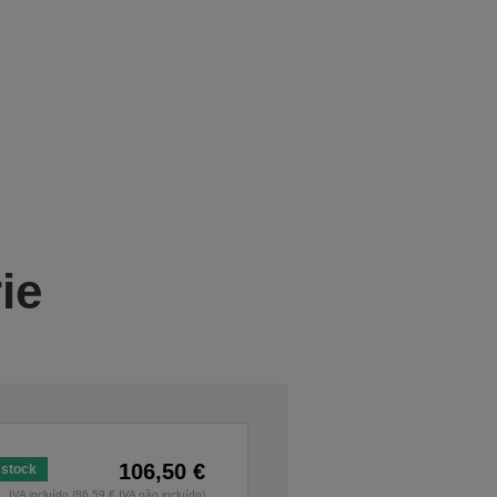
ie
106,50 €
stock
IVA incluído (86,59 € IVA não incluído)