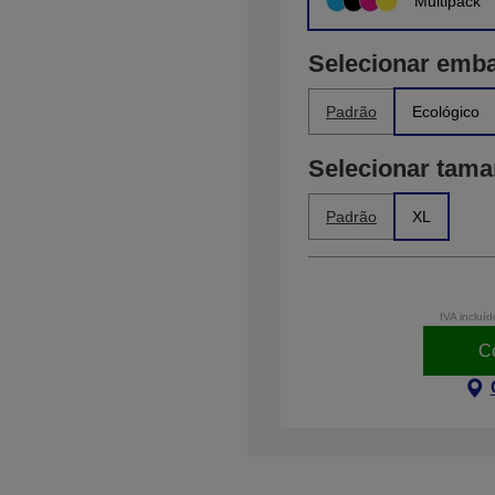
Multipack
Selecionar emb
Padrão
Ecológico
Selecionar tam
Padrão
XL
IVA incluíd
C