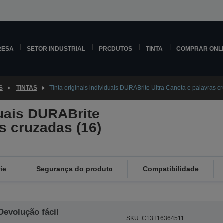
RESA
SETOR INDUSTRIAL
PRODUTOS
TINTA
COMPRAR ONL
S
TINTAS
Tinta originais individuais DURABrite Ultra Caneta e palavras 
duais DURABrite
s cruzadas (16)
ie
Segurança do produto
Compatibilidade
Devolução fácil
SKU: C13T16364511