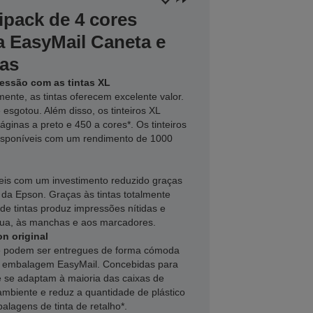
ipack de 4 cores
a EasyMail Caneta e
das
essão com as tintas XL
mente, as tintas oferecem excelente valor.
e esgotou. Além disso, os tinteiros XL
ginas a preto e 450 a cores*. Os tinteiros
isponíveis com um rendimento de 1000
veis com um investimento reduzido graças
s da Epson. Graças às tintas totalmente
de tintas produz impressões nítidas e
gua, às manchas e aos marcadores.
n original
ine podem ser entregues de forma cómoda
a embalagem EasyMail. Concebidas para
 se adaptam à maioria das caixas de
 ambiente e reduz a quantidade de plástico
alagens de tinta de retalho*.