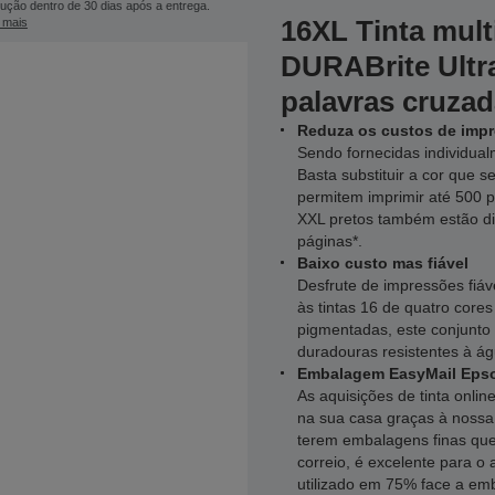
ução dentro de 30 dias após a entrega.
16XL Tinta mult
 mais
DURABrite Ultr
palavras cruza
Reduza os custos de impr
Sendo fornecidas individual
Basta substituir a cor que s
permitem imprimir até 500 pá
XXL pretos também estão d
páginas*.
Baixo custo mas fiável
Desfrute de impressões fiá
às tintas 16 de quatro core
pigmentadas, este conjunto 
duradouras resistentes à á
Embalagem EasyMail Epso
As aquisições de tinta onl
na sua casa graças à noss
terem embalagens finas que
correio, é excelente para o
utilizado em 75% face a emb