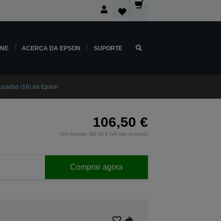
INE
ACERCA DA EPSON
SUPORTE
cruzadas (16) da Epson
106,50 €
IVA incluído (86,59 € IVA não incluído)
Comprar agora