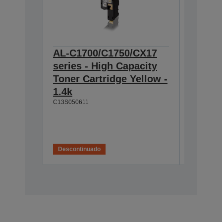
AL-C1700/C1750/CX17
AL-C1
series - High Capacity
series
Toner Cartridge Yellow -
Toner 
1.4k
Magent
C13S050611
C13S0506
Esgotado
IV
Descontinuado