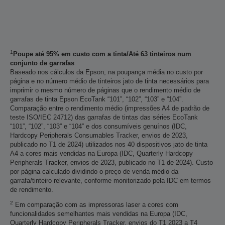
1
Poupe até 95% em custo com a tinta/Até 63 tinteiros num
conjunto de garrafas
Baseado nos cálculos da Epson, na poupança média no custo por
página e no número médio de tinteiros jato de tinta necessários para
imprimir o mesmo número de páginas que o rendimento médio de
garrafas de tinta Epson EcoTank “101”, “102”, “103” e “104”.
Comparação entre o rendimento médio (impressões A4 de padrão de
teste ISO/IEC 24712) das garrafas de tintas das séries EcoTank
“101”, “102”, “103” e “104” e dos consumíveis genuínos (IDC,
Hardcopy Peripherals Consumables Tracker, envios de 2023,
publicado no T1 de 2024) utilizados nos 40 dispositivos jato de tinta
A4 a cores mais vendidas na Europa (IDC, Quarterly Hardcopy
Peripherals Tracker, envios de 2023, publicado no T1 de 2024). Custo
por página calculado dividindo o preço de venda médio da
garrafa/tinteiro relevante, conforme monitorizado pela IDC em termos
de rendimento.
2
Em comparação com as impressoras laser a cores com
funcionalidades semelhantes mais vendidas na Europa (IDC,
Quarterly Hardcopy Peripherals Tracker, envios do T1 2023 a T4