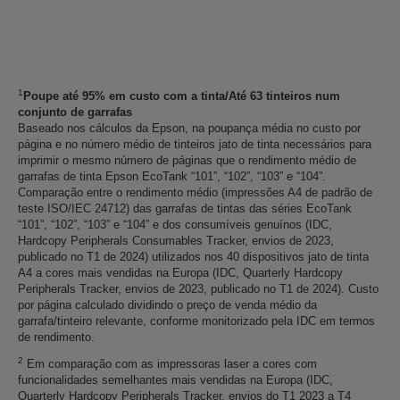
1
Poupe até 95% em custo com a tinta/Até 63 tinteiros num
conjunto de garrafas
Baseado nos cálculos da Epson, na poupança média no custo por
página e no número médio de tinteiros jato de tinta necessários para
imprimir o mesmo número de páginas que o rendimento médio de
garrafas de tinta Epson EcoTank “101”, “102”, “103” e “104”.
Comparação entre o rendimento médio (impressões A4 de padrão de
teste ISO/IEC 24712) das garrafas de tintas das séries EcoTank
“101”, “102”, “103” e “104” e dos consumíveis genuínos (IDC,
Hardcopy Peripherals Consumables Tracker, envios de 2023,
publicado no T1 de 2024) utilizados nos 40 dispositivos jato de tinta
A4 a cores mais vendidas na Europa (IDC, Quarterly Hardcopy
Peripherals Tracker, envios de 2023, publicado no T1 de 2024). Custo
por página calculado dividindo o preço de venda médio da
garrafa/tinteiro relevante, conforme monitorizado pela IDC em termos
de rendimento.
2
Em comparação com as impressoras laser a cores com
funcionalidades semelhantes mais vendidas na Europa (IDC,
Quarterly Hardcopy Peripherals Tracker, envios do T1 2023 a T4