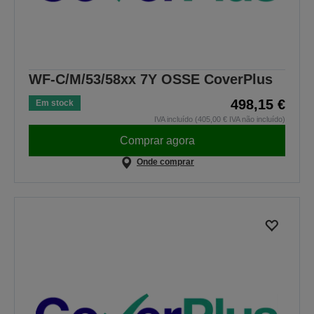
WF-C/M/53/58xx 7Y OSSE CoverPlus
498,15 €
Em stock
IVA incluído (405,00 € IVA não incluído)
Comprar agora
Onde comprar