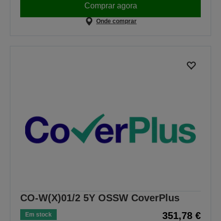
Comprar agora
Onde comprar
CO-W(X)01/2 5Y OSSW CoverPlus
351,78 €
Em stock