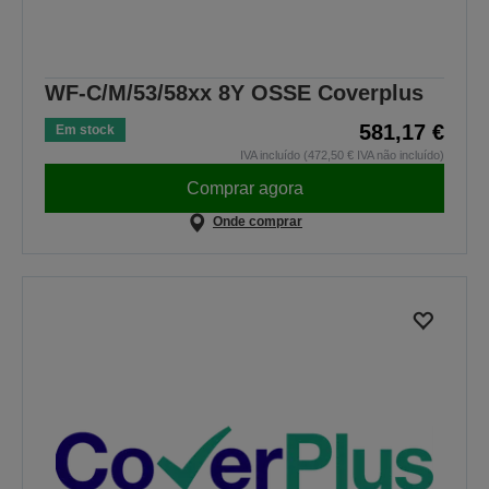
WF-C/M/53/58xx 8Y OSSE Coverplus
581,17 €
Em stock
IVA incluído (472,50 € IVA não incluído)
Comprar agora
Onde comprar