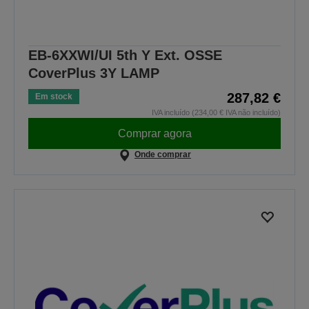
EB-6XXWI/UI 5th Y Ext. OSSE
CoverPlus 3Y LAMP
287,82 €
Em stock
IVA incluído (234,00 € IVA não incluído)
Comprar agora
Onde comprar