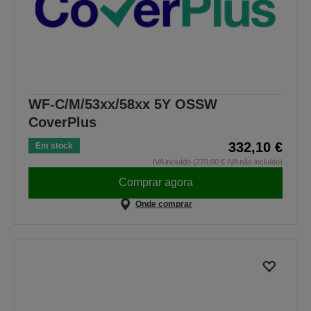
WF-C/M/53xx/58xx 5Y OSSW
CoverPlus
332,10 €
Em stock
IVA incluído (270,00 € IVA não incluído)
Comprar agora
Onde comprar