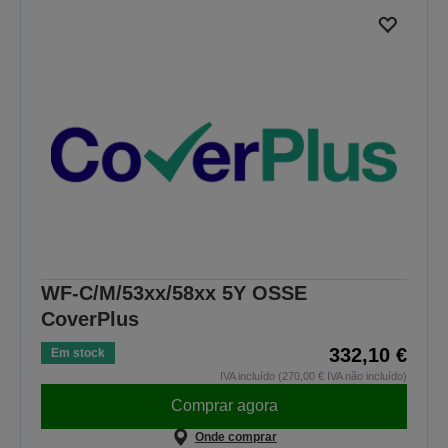
WF-C/M/53xx/58xx 5Y OSSE
CoverPlus
332,10 €
Em stock
IVA incluído (270,00 € IVA não incluído)
Comprar agora
Onde comprar