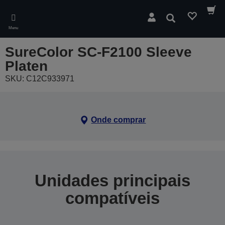
Skip
to
Pesquisar
main
Menu
content
SureColor SC-F2100 Sleeve
Platen
SKU: C12C933971
Onde comprar
Unidades principais
compatíveis