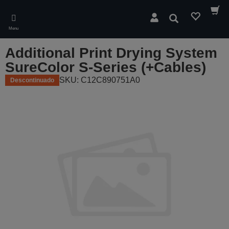
Skip
to
Pesquisar
main
Menu
content
Additional Print Drying System
SureColor S-Series (+Cables)
SKU: C12C890751A0
Descontinuado