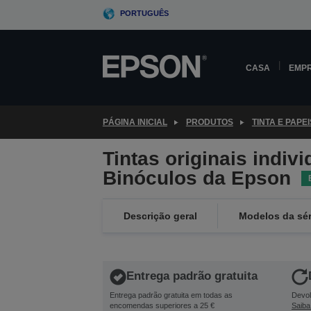
Skip
PORTUGUÊS
to
main
content
CASA
EMP
PÁGINA INICIAL
PRODUTOS
TINTA E PAPEI
Tintas originais indiv
Binóculos da Epson
Descrição geral
Modelos da sér
Entrega padrão gratuita
Entrega padrão gratuita em todas as
Devol
encomendas superiores a 25 €
Saiba