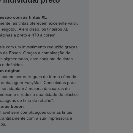
individual preto
essão com as tintas XL
mente, as tintas oferecem excelente valor.
e esgotou. Além disso, os tinteiros XL
áginas a preto e 470 a cores*.
veis com um investimento reduzido graças
res da Epson. Graças à combinação de
tas pigmentadas, este conjunto de tintas
 e definidas.
n original
ine podem ser entregues de forma cómoda
a embalagem EasyMail. Concebidas para
 se adaptam à maioria das caixas de
 ambiente e reduz a quantidade de plástico
alagens de tinta de retalho*.
soras Epson
fiável sem complicações com as tintas
garantidamente com a sua impressora e
dos.