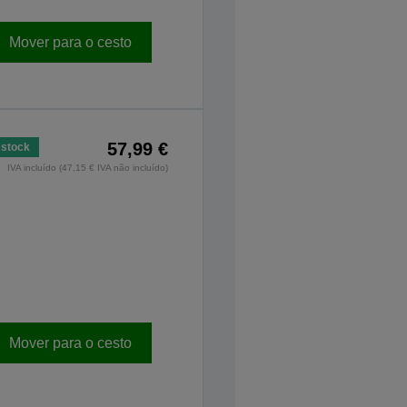
Mover para o cesto
57,99 €
stock
IVA incluído (47,15 € IVA não incluído)
Mover para o cesto