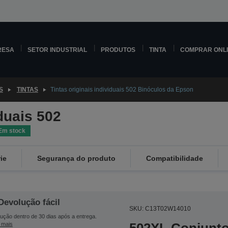
RESA
SETOR INDUSTRIAL
PRODUTOS
TINTA
COMPRAR ONL
S
TINTAS
Tintas originais individuais 502 Binóculos da Epson
iduais 502
Em stock
ie
Segurança do produto
Compatibilidade
Devolução fácil
SKU: C13T02W14010
ução dentro de 30 dias após a entrega.
 mais