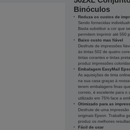
502XL Conjunto 
Binóculos
Reduza os custos de impr
Sendo fornecidas individual
Basta substituir a cor que s
permitem imprimir até 550 p
Baixo custo mas fiável
Desfrute de impressões fiá
às tintas 502 de quatro co
tintas corantes e tintas pre
produz impressões coloridas
Embalagem EasyMail Epso
As aquisições de tinta onl
na sua casa graças à noss
terem embalagens finas que
correio, é excelente para o
utilizado em 75% face a emb
Otimizado para as impres
Desfrute de uma impressão 
originais Epson. Trabalha 
produz os melhores resulta
Fácil de usar