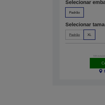
Selecionar emb
Padrão
Selecionar tam
Padrão
XL
IVA incluíd
C