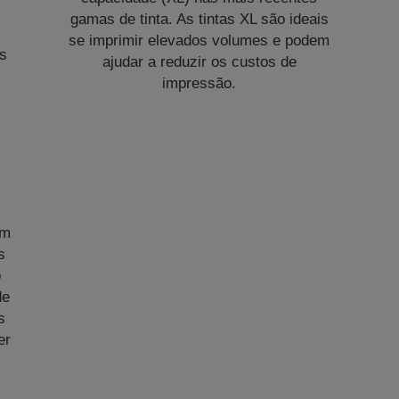
gamas de tinta. As tintas XL são ideais
se imprimir elevados volumes e podem
es
ajudar a reduzir os custos de
impressão.
em
s
o
de
s
er