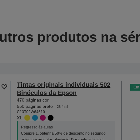
utros produtos na sér
Tintas originais individuais 502
Em 
Binóculos da Epson
470 páginas cor
550 páginas preto
28,4 ml
C13T02W64510
XL
Regresso às aulas
Compre 1, obtenha 50% de desconto no segundo
artigo em produtos elegíveis. Desconto aplicável