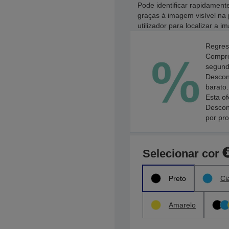
Pode identificar rapidament
graças à imagem visível na 
utilizador para localizar a 
Regres
Compre
segundo
Descon
barato.
Esta of
Descon
por pr
Selecionar cor
Preto
Ci
Amarelo