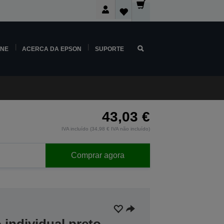
INE
ACERCA DA EPSON
SUPORTE
43,03 €
IVA incluído (34,98 € IVA não incluído)
Comprar agora