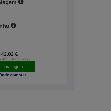
alagem
anho
43,03 €
o (34,98 € IVA não incluído)
omprar agora
Onde comprar