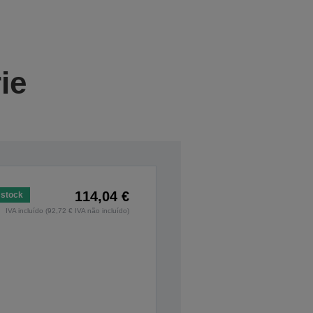
ie
114,04 €
stock
IVA incluído (92,72 € IVA não incluído)