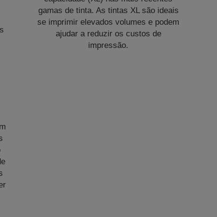
gamas de tinta. As tintas XL são ideais
se imprimir elevados volumes e podem
es
ajudar a reduzir os custos de
impressão.
em
s
o
de
s
er