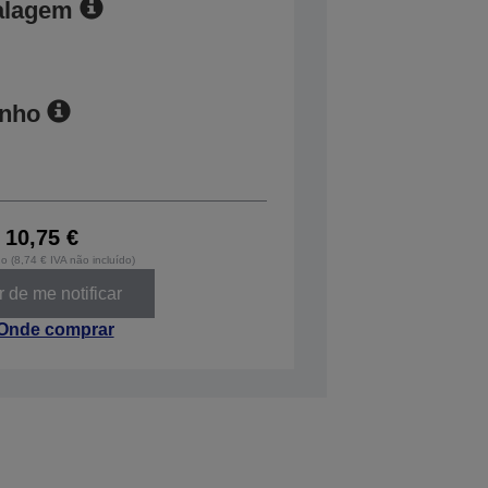
alagem
anho
10,75 €
do (8,74 € IVA não incluído)
 de me notificar
Onde comprar