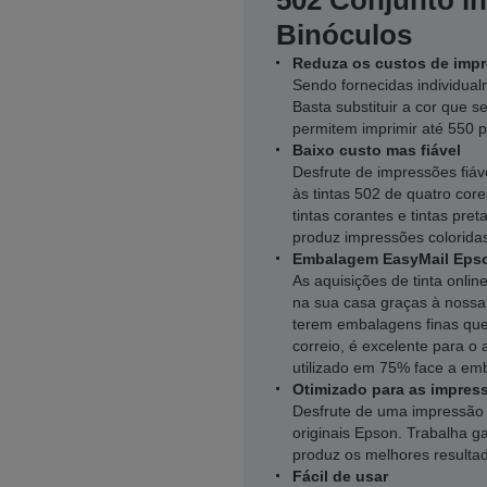
502 Conjunto in
Binóculos
Reduza os custos de impr
Sendo fornecidas individual
Basta substituir a cor que s
permitem imprimir até 550 p
Baixo custo mas fiável
Desfrute de impressões fiá
às tintas 502 de quatro co
tintas corantes e tintas pre
produz impressões coloridas
Embalagem EasyMail Epso
As aquisições de tinta onl
na sua casa graças à noss
terem embalagens finas que
correio, é excelente para o
utilizado em 75% face a emb
Otimizado para as impres
Desfrute de uma impressão 
originais Epson. Trabalha 
produz os melhores resulta
Fácil de usar