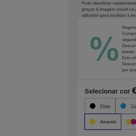
Pode identificar rapidament
graças à imagem visível na 
utilizador para localizar a 
Regres
Compre
segundo
Descon
barato.
Esta of
Descon
por pr
Selecionar cor
Preto
Ci
Amarelo