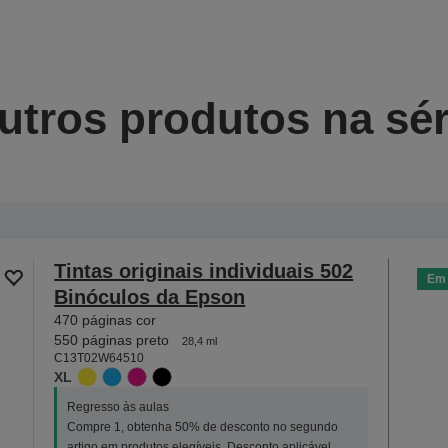
utros produtos na sér
Tintas originais individuais 502
Em 
Binóculos da Epson
470 páginas cor
550 páginas preto
28,4 ml
C13T02W64510
XL
Regresso às aulas
Compre 1, obtenha 50% de desconto no segundo
artigo em produtos elegíveis. Desconto aplicável