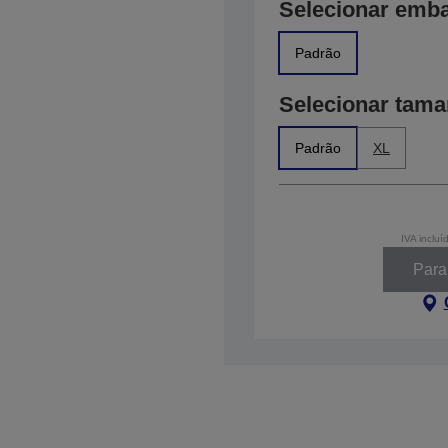
Selecionar emb
Padrão
Selecionar tam
Padrão
XL
IVA incluí
Parar