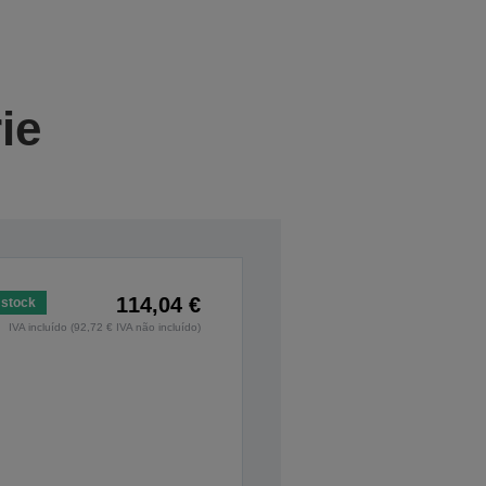
ie
114,04 €
stock
IVA incluído (92,72 € IVA não incluído)