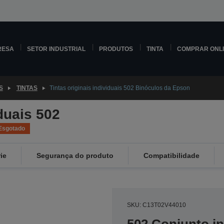
RESA
SETOR INDUSTRIAL
PRODUTOS
TINTA
COMPRAR ONL
S
TINTAS
Tintas originais individuais 502 Binóculos da Epson
iduais 502
Esgotado
ie
Segurança do produto
Compatibilidade
SKU: C13T02V44010