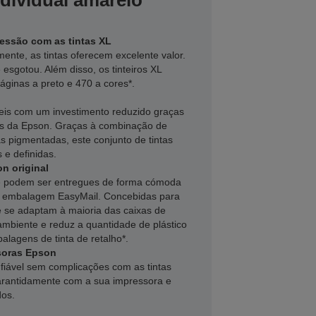
dividual amarelo
essão com as tintas XL
mente, as tintas oferecem excelente valor.
e esgotou. Além disso, os tinteiros XL
áginas a preto e 470 a cores*.
veis com um investimento reduzido graças
res da Epson. Graças à combinação de
tas pigmentadas, este conjunto de tintas
 e definidas.
n original
ine podem ser entregues de forma cómoda
a embalagem EasyMail. Concebidas para
 se adaptam à maioria das caixas de
 ambiente e reduz a quantidade de plástico
alagens de tinta de retalho*.
soras Epson
fiável sem complicações com as tintas
garantidamente com a sua impressora e
dos.