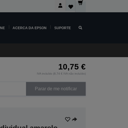
INE
ACERCA DA EPSON
SUPORTE
10,75 €
IVA incluído (8,74 € IVA não incluído)
Parar de me notificar