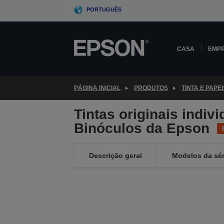
Skip
PORTUGUÊS
to
main
content
CASA
EMP
PÁGINA INICIAL
PRODUTOS
TINTA E PAPEI
Tintas originais indiv
Binóculos da Epson
Descrição geral
Modelos da sér