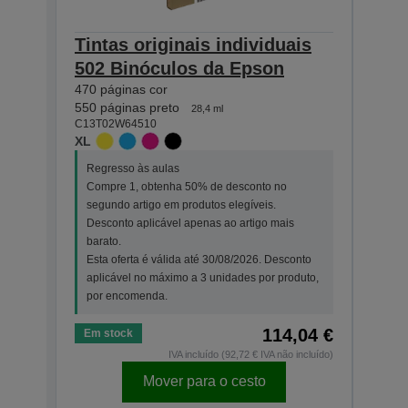
Tintas originais individuais
Tint
502 Binóculos da Epson
502
470 páginas cor
165 p
550 páginas preto
210 p
28,4 ml
C13T02W64510
C13T0
XL
STAN
Regresso às aulas
Regr
Compre 1, obtenha 50% de desconto no
Comp
segundo artigo em produtos elegíveis.
segu
Desconto aplicável apenas ao artigo mais
Desc
barato.
bara
Esta oferta é válida até 30/08/2026. Desconto
Esta
aplicável no máximo a 3 unidades por produto,
apli
por encomenda.
por 
114,04 €
Em stock
Em s
IVA incluído (92,72 € IVA não incluído)
Mover para o cesto