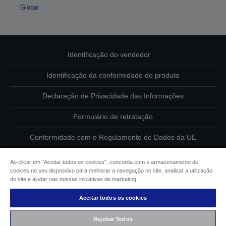
Global
Identificação do vendedor
Identificação da conformidade do produto
Declaração de Privacidade das Informações
Formulário de retratação
Conformidade com o Regulamento de Dados da UE
Contacte-nos sobre os seus dados
Ao clicar em "Aceitar todos os cookies", concorda com o armazenamento de
cookies no seu dispositivo para melhorar a navegação no site, analisar a utilização
Informações sobre cookies
do site e ajudar nas nossas iniciativas de marketing.
Aceitar todos os cookies
Compromisso da Epson para com a acessibilidade
Rejeitar Todos