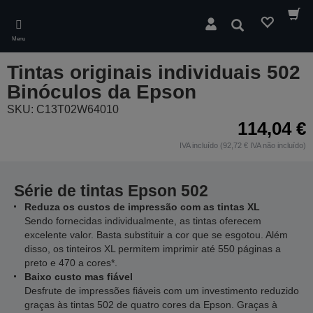
Skip
to
Pesquisar
main
Menu
content
Tintas originais individuais 502
Binóculos da Epson
SKU: C13T02W64010
114,04 €
IVA incluído (92,72 € IVA não incluído)
Série de tintas Epson 502
Reduza os custos de impressão com as tintas XL
Sendo fornecidas individualmente, as tintas oferecem
excelente valor. Basta substituir a cor que se esgotou. Além
disso, os tinteiros XL permitem imprimir até 550 páginas a
preto e 470 a cores*.
Baixo custo mas fiável
Desfrute de impressões fiáveis com um investimento reduzido
graças às tintas 502 de quatro cores da Epson. Graças à