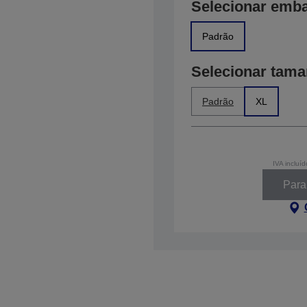
Selecionar emb
Padrão
Selecionar tam
Padrão
XL
IVA incluíd
Parar