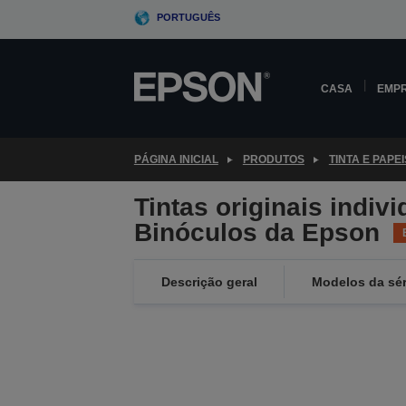
Skip
PORTUGUÊS
to
main
content
CASA
EMP
PÁGINA INICIAL
PRODUTOS
TINTA E PAPEI
Tintas originais indiv
Binóculos da Epson
Descrição geral
Modelos da sér