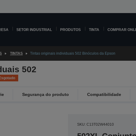
RESA
SETOR INDUSTRIAL
PRODUTOS
TINTA
COMPRAR ONL
S
TINTAS
Tintas originais individuais 502 Binóculos da Epson
iduais 502
Esgotado
ie
Segurança do produto
Compatibilidade
SKU: C13T02W44010