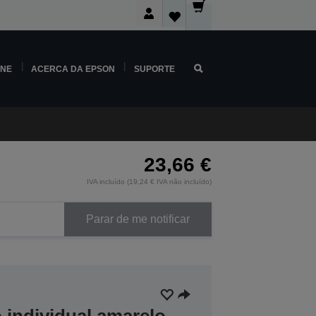
INE
ACERCA DA EPSON
SUPORTE
23,66 €
IVA incluído (19,24 € IVA não incluído)
Parar de me notificar