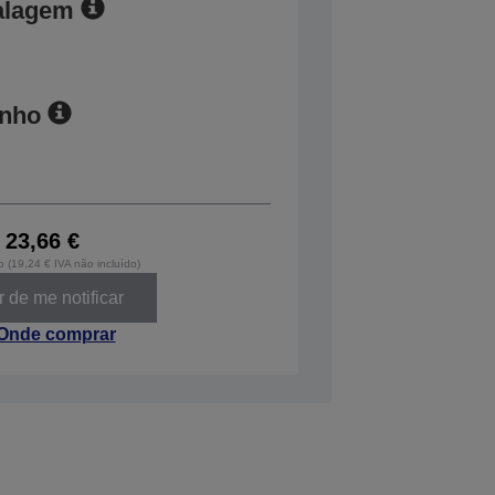
alagem
anho
23,66 €
o (19,24 € IVA não incluído)
 de me notificar
Onde comprar