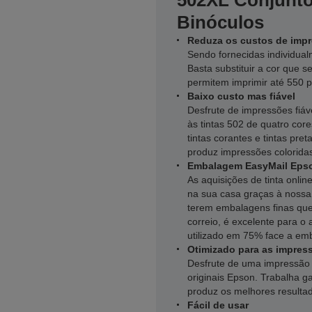
502XL Conjunto
Binóculos
Reduza os custos de impr
Sendo fornecidas individual
Basta substituir a cor que s
permitem imprimir até 550 p
Baixo custo mas fiável
Desfrute de impressões fiá
às tintas 502 de quatro co
tintas corantes e tintas pre
produz impressões coloridas
Embalagem EasyMail Epso
As aquisições de tinta onl
na sua casa graças à noss
terem embalagens finas que
correio, é excelente para o
utilizado em 75% face a emb
Otimizado para as impres
Desfrute de uma impressão 
originais Epson. Trabalha 
produz os melhores resulta
Fácil de usar