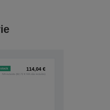
ie
114,04 €
stock
IVA incluído (92,72 € IVA não incluído)