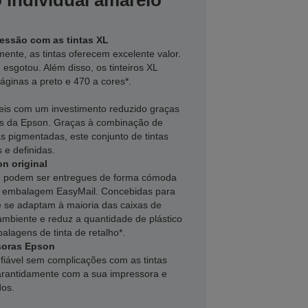
 individual amarelo
essão com as tintas XL
mente, as tintas oferecem excelente valor.
e esgotou. Além disso, os tinteiros XL
áginas a preto e 470 a cores*.
veis com um investimento reduzido graças
res da Epson. Graças à combinação de
tas pigmentadas, este conjunto de tintas
 e definidas.
n original
ine podem ser entregues de forma cómoda
a embalagem EasyMail. Concebidas para
 se adaptam à maioria das caixas de
 ambiente e reduz a quantidade de plástico
alagens de tinta de retalho*.
soras Epson
fiável sem complicações com as tintas
garantidamente com a sua impressora e
dos.