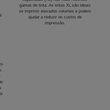
gamas de tinta. As tintas XL são ideais
se imprimir elevados volumes e podem
es
ajudar a reduzir os custos de
impressão.
em
s
o
de
s
er