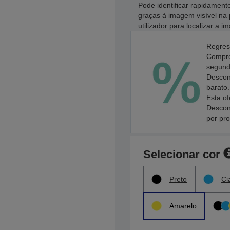
Pode identificar rapidament
graças à imagem visível na 
utilizador para localizar a 
Regres
Compre
segundo
Descon
barato.
Esta of
Descon
por pr
Selecionar cor
Preto
Ci
Amarelo