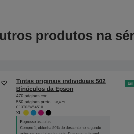
utros produtos na sér
Tintas originais individuais 502
Em 
Binóculos da Epson
470 páginas cor
550 páginas preto
28,4 ml
C13T02W64510
XL
Regresso às aulas
Compre 1, obtenha 50% de desconto no segundo
artigo em produtos elegíveis. Desconto aplicável