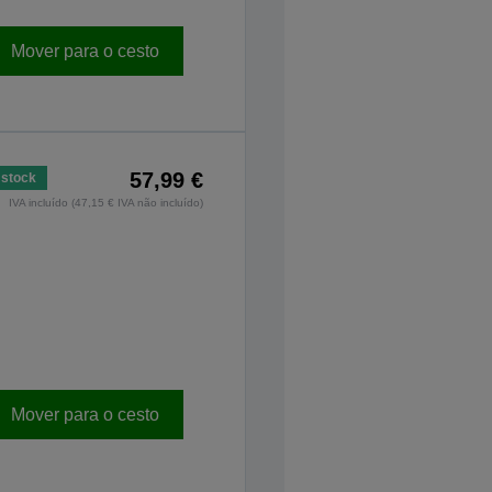
Mover para o cesto
57,99 €
stock
IVA incluído (47,15 € IVA não incluído)
Mover para o cesto