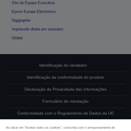
Site da Equipa Executiva
Epson Europe Electronics
Digigraphie
Impressão direta em vestuário
Global
Identificação do vendedor
Identificação da conformidade do produto
Declaração de Privacidade das Informações
Formulário de retratação
Conformidade com o Regulamento de Dados da UE
Contacte-nos sobre os seus dados
Ao clicar em "Aceitar todos os cookies", concorda com o armazenamento de