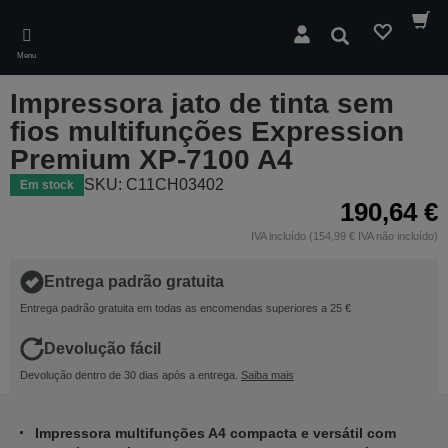
Skip
to
Pesquisar
main
Menu
content
Impressora jato de tinta sem
fios multifunções Expression
Premium XP-7100 A4
SKU: C11CH03402
Em stock
190,64 €
IVA incluído (154,99 € IVA não incluído)
Entrega padrão gratuita
Entrega padrão gratuita em todas as encomendas superiores a 25 €
Devolução fácil
Devolução dentro de 30 dias após a entrega.
Saiba mais
Impressora multifunções A4 compacta e versátil com