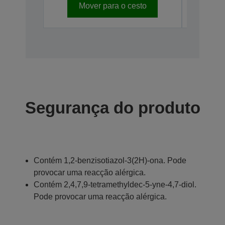
Mover para o cesto
Mo
Segurança do produto
Contém 1,2-benzisotiazol-3(2H)-ona. Pode
provocar uma reacção alérgica.
Contém 2,4,7,9-tetramethyldec-5-yne-4,7-diol.
Pode provocar uma reacção alérgica.