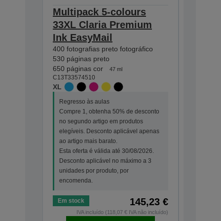
Multipack 5-colours
Multip
33XL Claria Premium
Claria
Ink EasyMail
EasyMa
400 fotografias preto fotográfico
200 fotogr
530 páginas preto
250 págin
650 páginas cor
300 págin
47 ml
C13T33574510
C13T33374
XL
STANDA
Regresso às aulas
Regresso
Compre 1, obtenha 50% de desconto
Compre 1
no segundo artigo em produtos
no segun
elegíveis. Desconto aplicável apenas
elegíveis
ao artigo mais barato.
ao artigo
Esta oferta é válida até 30/08/2026.
Esta ofer
Desconto aplicável no máximo a 3
Desconto
unidades por produto, por
unidades 
encomenda.
encomen
145,23 €
Em stock
Em stock
IVA incluído (118,07 € IVA não incluído)
IV