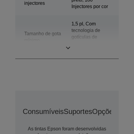
injectores
Injectores por cor
1,5 pl, Com
tecnologia de
Tamanho de gota
gotículas de
mínimo
dimensões
variáveis
Consumíveis
Suportes
Opções De E
As tintas Epson foram desenvolvidas