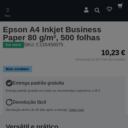
Skip
to
Pesquisar
main
Menu
content
Epson A4 Inkjet Business
Paper 80 g/m², 500 folhas
SKU: C13S450075
Em stock
10,23 €
IVA incluído (8,32 € IVA não incluído)
Mais vendidos
Entrega padrão gratuita
Entrega padrão gratuita em todas as encomendas superiores a 25 €
Devolução fácil
Devolução dentro de 30 dias após a entrega.
Saiba mais
Versátil e prático