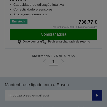
Capacidade de utilização intuitiva
Conectividade e sensores
Aplicações comerciais
736,77 €
Em stock
IVA incluído (599,00 € IVA não incluído)
Comprar agora
Onde comprar
Pedir uma chamada de retorno
Mostrando 1 - 5 de 5 itens
1
Ir
Ir
para
para
a
a
página
próxima
Mantenha-se ligado com a Epson
anterior
página
Enviar