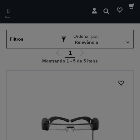
Skip
to
Pesquisar
main
Menu
content
Ordenar por:
Filtros
1
Ir
Ir
Mostrando 1 - 5 de 5 itens
para
para
a
a
página
próxima
anterior
página