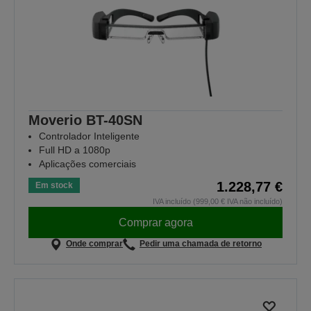
Moverio BT-40SN
Controlador Inteligente
Full HD a 1080p
Aplicações comerciais
1.228,77 €
Em stock
IVA incluído (999,00 € IVA não incluído)
Comprar agora
Onde comprar
Pedir uma chamada de retorno