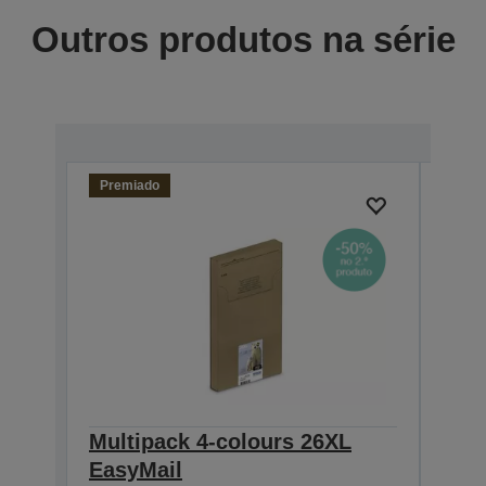
Outros produtos na série
Premiado
Multipack 4-colours 26XL
Sing
EasyMail
Pre