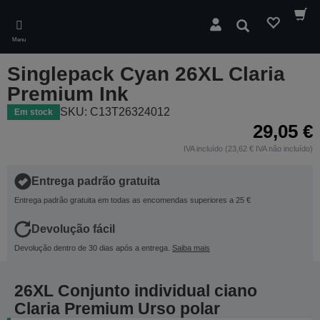
Skip
to
Pesquisar
main
Menu
content
Singlepack Cyan 26XL Claria
Premium Ink
SKU: C13T26324012
Em stock
29,05 €
IVA incluído (23,62 € IVA não incluído)
Entrega padrão gratuita
Entrega padrão gratuita em todas as encomendas superiores a 25 €
Devolução fácil
Devolução dentro de 30 dias após a entrega.
Saiba mais
26XL Conjunto individual ciano
Claria Premium Urso polar