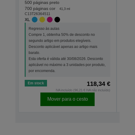
500 páginas preto
500 p
C13T2
700 páginas cor
41,3 ml
XL
C13T26364511
XL
Regr
Regresso às aulas
Comp
Compre 1, obtenha 50% de desconto no
segu
segundo artigo em produtos elegíveis.
Desc
Desconto aplicável apenas ao artigo mais
bara
barato.
Esta
Esta oferta é válida até 30/08/2026. Desconto
apli
aplicável no máximo a 3 unidades por produto,
por 
por encomenda.
118,34 €
Em stock
Em s
IVA incluído (96,21 € IVA não incluído)
Mover para o cesto