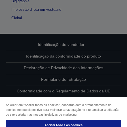
Digigraphie
Impressão direta em vestuário
Global
Identificação do vendedor
Identificação da conformidade do produto
Declaração de Privacidade das Informações
Formulário de retratação
Conformidade com o Regulamento de Dados da UE
Contacte-nos sobre os seus dados
Ao clicar em "Aceitar todos os cookies", concorda com o armazenamento de
cookies no seu dispositivo para melhorar a navegação no site, analisar a utilização
Informações sobre cookies
do site e ajudar nas nossas iniciativas de marketing.
Aceitar todos os cookies
Compromisso da Epson para com a acessibilidade