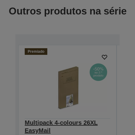
Outros produtos na série
Premiado
Multipack 4-colours 26XL
Sing
EasyMail
Pre