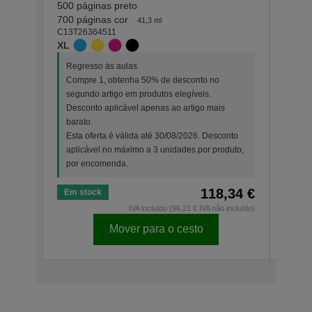
500 páginas preto
500 p
C13T2
700 páginas cor
41,3 ml
XL
C13T26364511
XL
Regr
Regresso às aulas
Comp
Compre 1, obtenha 50% de desconto no
segu
segundo artigo em produtos elegíveis.
Desc
Desconto aplicável apenas ao artigo mais
bara
barato.
Esta
Esta oferta é válida até 30/08/2026. Desconto
apli
aplicável no máximo a 3 unidades por produto,
por 
por encomenda.
118,34 €
Em stock
Em s
IVA incluído (96,21 € IVA não incluído)
Mover para o cesto