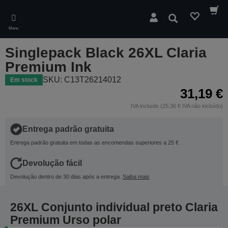
Skip
to
Pesquisar
main
Menu
content
Singlepack Black 26XL Claria
Premium Ink
SKU: C13T26214012
Em stock
31,19 €
IVA incluído (25,36 € IVA não incluído)
Entrega padrão gratuita
Entrega padrão gratuita em todas as encomendas superiores a 25 €
Devolução fácil
Devolução dentro de 30 dias após a entrega.
Saiba mais
26XL Conjunto individual preto Claria
Premium Urso polar