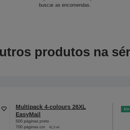
buscar as encomendas.
utros produtos na sér
Multipack 4-colours 26XL
Em 
EasyMail
500 páginas preto
700 páginas cor
41,3 ml