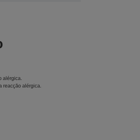
o
 alérgica.
a reacção alérgica.