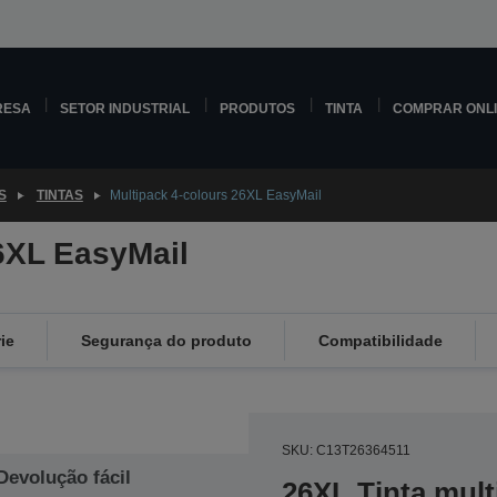
RESA
SETOR INDUSTRIAL
PRODUTOS
TINTA
COMPRAR ONL
S
TINTAS
Multipack 4-colours 26XL EasyMail
6XL EasyMail
ie
Segurança do produto
Compatibilidade
SKU: C13T26364511
Devolução fácil
26XL Tinta mult