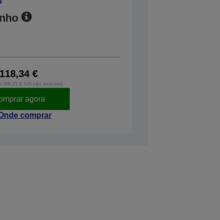
anho
118,34 €
o (96,21 € IVA não incluído)
omprar agora
Onde comprar