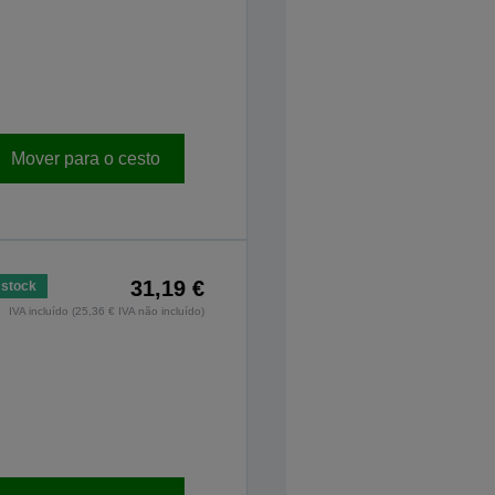
Mover para o cesto
31,19 €
stock
IVA incluído (25,36 € IVA não incluído)