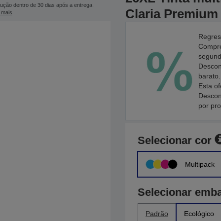
ução dentro de 30 dias após a entrega.
Claria Premium
 mais
Regres
Compre
segundo
Descon
barato.
Esta of
Descon
por pr
Selecionar cor
Multipack
Selecionar emb
Padrão
Ecológico