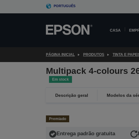
Skip
PORTUGUÊS
to
main
content
CASA
EMP
PÁGINA INICIAL
PRODUTOS
TINTA E PAPEI
Multipack 4-colours 2
Em stock
Descrição geral
Modelos da sér
Premiado
Entrega padrão gratuita