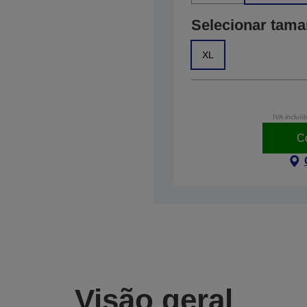
Selecionar tam
XL
IVA incluíd
C
Visão geral