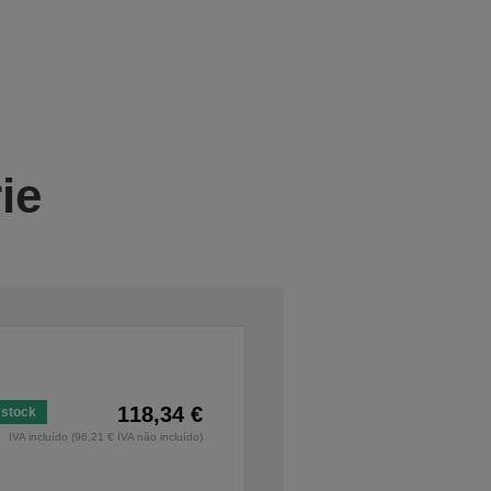
ie
118,34 €
stock
IVA incluído (96,21 € IVA não incluído)