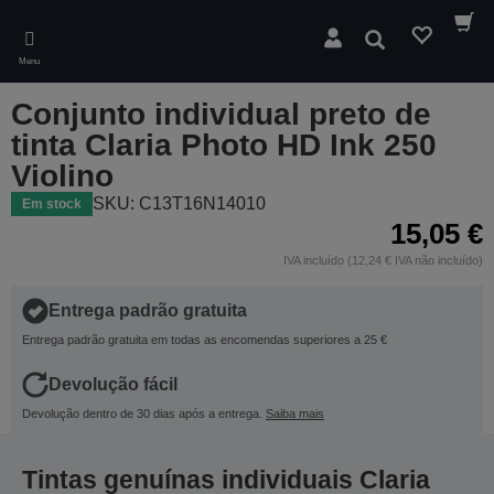
Skip
to
Pesquisar
main
Menu
content
Conjunto individual preto de
tinta Claria Photo HD Ink 250
Violino
SKU: C13T16N14010
Em stock
15,05 €
IVA incluído (12,24 € IVA não incluído)
Entrega padrão gratuita
Entrega padrão gratuita em todas as encomendas superiores a 25 €
Devolução fácil
Devolução dentro de 30 dias após a entrega.
Saiba mais
Tintas genuínas individuais Claria