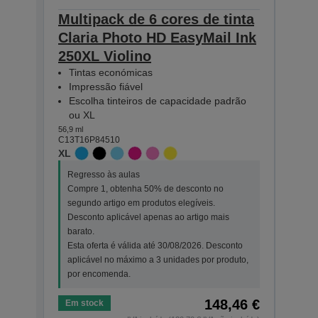
Multipack de 6 cores de tinta
Mult
Claria Photo HD EasyMail Ink
Clar
250XL Violino
250 
Tintas económicas
Tin
Impressão fiável
Imp
Escolha tinteiros de capacidade padrão
Esc
ou XL
ou 
56,9 ml
30,3 ml
C13T16P84510
C13T1
XL
STAN
Regresso às aulas
Regr
Compre 1, obtenha 50% de desconto no
Comp
segundo artigo em produtos elegíveis.
segu
Desconto aplicável apenas ao artigo mais
Desc
barato.
bara
Esta oferta é válida até 30/08/2026. Desconto
Esta
aplicável no máximo a 3 unidades por produto,
apli
por encomenda.
por 
148,46 €
Em stock
Em s