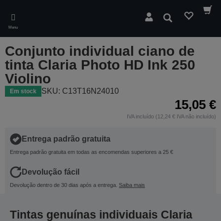
Skip
to
Pesquisar
main
Menu
content
Conjunto individual ciano de
tinta Claria Photo HD Ink 250
Violino
SKU: C13T16N24010
Em stock
15,05 €
IVA incluído (12,24 € IVA não incluído)
Entrega padrão gratuita
Entrega padrão gratuita em todas as encomendas superiores a 25 €
Devolução fácil
Devolução dentro de 30 dias após a entrega.
Saiba mais
Tintas genuínas individuais Claria