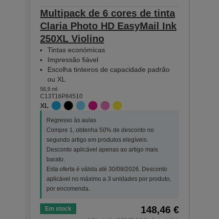
Multipack de 6 cores de tinta
Mult
Claria Photo HD EasyMail Ink
Clar
250XL Violino
250 
Tintas económicas
Tin
Impressão fiável
Imp
Escolha tinteiros de capacidade padrão
Esc
ou XL
ou 
56,9 ml
30,3 ml
C13T16P84510
C13T1
XL
STAN
Regresso às aulas
Regr
Compre 1, obtenha 50% de desconto no
Comp
segundo artigo em produtos elegíveis.
segu
Desconto aplicável apenas ao artigo mais
Desc
barato.
bara
Esta oferta é válida até 30/08/2026. Desconto
Esta
aplicável no máximo a 3 unidades por produto,
apli
por encomenda.
por 
148,46 €
Em stock
Em s