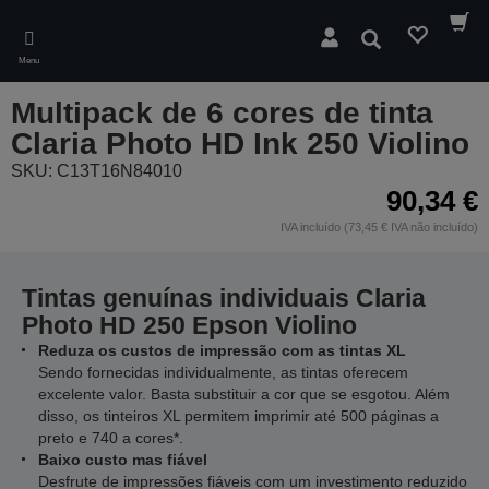
Skip
to
Pesquisar
main
Menu
content
Multipack de 6 cores de tinta
Claria Photo HD Ink 250 Violino
SKU: C13T16N84010
90,34 €
IVA incluído (73,45 € IVA não incluído)
Tintas genuínas individuais Claria
Photo HD 250 Epson Violino
Reduza os custos de impressão com as tintas XL
Sendo fornecidas individualmente, as tintas oferecem
excelente valor. Basta substituir a cor que se esgotou. Além
disso, os tinteiros XL permitem imprimir até 500 páginas a
preto e 740 a cores*.
Baixo custo mas fiável
Desfrute de impressões fiáveis com um investimento reduzido