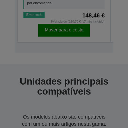
por encomenda.
por 
148,46 €
Em stock
Em s
IVA incluído (120,70 € IVA não incluído)
Mover para o cesto
Unidades principais
compatíveis
Os modelos abaixo são compatíveis
com um ou mais artigos nesta gama.