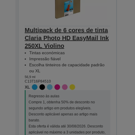
Multipack de 6 cores de tinta
Mult
Claria Photo HD EasyMail Ink
Clar
250XL Violino
250 
Tintas económicas
Tin
Impressão fiável
Imp
Escolha tinteiros de capacidade padrão
Esc
ou XL
ou 
56,9 ml
30,3 ml
C13T16P84510
C13T1
XL
STAN
Regresso às aulas
Regr
Compre 1, obtenha 50% de desconto no
Comp
segundo artigo em produtos elegíveis.
segu
Desconto aplicável apenas ao artigo mais
Desc
barato.
bara
Esta oferta é válida até 30/08/2026. Desconto
Esta
aplicável no máximo a 3 unidades por produto,
apli