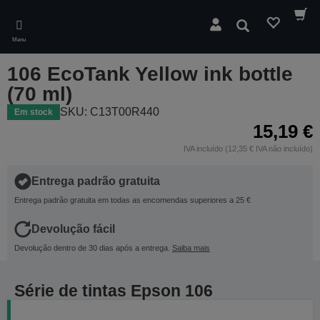
Skip
to
Pesquisar
main
Menu
content
106 EcoTank Yellow ink bottle
(70 ml)
SKU: C13T00R440
Em stock
15,19 €
IVA incluído (12,35 € IVA não incluído)
Entrega padrão gratuita
Entrega padrão gratuita em todas as encomendas superiores a 25 €
Devolução fácil
Devolução dentro de 30 dias após a entrega.
Saiba mais
Série de tintas Epson 106