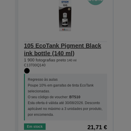
105 EcoTank Pigment Black
106
ink bottle (140 ml)
bott
1 900 fotografias preto
1 900 
140 ml
C13T00Q140
C13T0
Regresso às aulas
Regr
Poupe 10% em garrafas de tinta EcoTank
Poup
selecionadas.
sele
O seu código de voucher:
BTS10
O se
Esta oferta é válida até 30/08/2026. Desconto
Esta
aplicável no máximo a 3 unidades por produto,
apli
por encomenda.
por 
21,71 €
Em stock
Em s