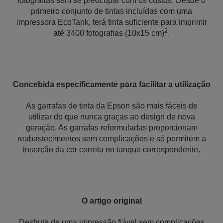
fotografias sem se preocupar com os custos. Desde o
primeiro conjunto de tintas incluídas com uma
impressora EcoTank, terá tinta suficiente para imprimir
2
até 3400 fotografias (10x15 cm)
.
Concebida especificamente para facilitar a utilização
As garrafas de tinta da Epson são mais fáceis de
utilizar do que nunca graças ao design de nova
geração. As garrafas reformuladas proporcionam
reabastecimentos sem complicações e só permitem a
inserção da cor correta no tanque correspondente.
O artigo original
Desfrute de uma impressão fiável sem complicações