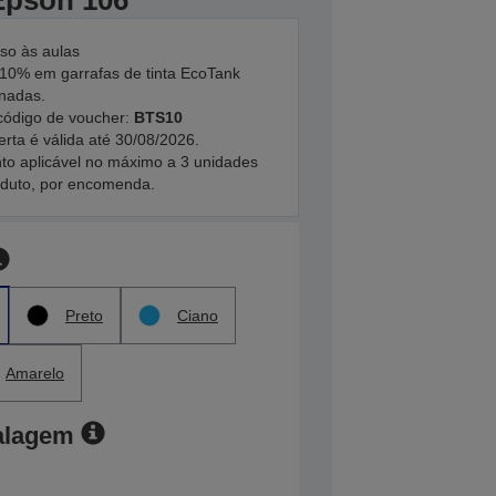
 Epson 106
so às aulas
10% em garrafas de tinta EcoTank
onadas.
código de voucher:
BTS10
erta é válida até 30/08/2026.
to aplicável no máximo a 3 unidades
oduto, por encomenda.
Preto
Ciano
Amarelo
alagem