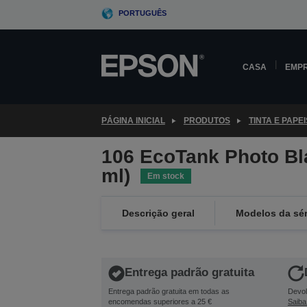
Skip
PORTUGUÊS
to
main
content
CASA
EMP
PÁGINA INICIAL
PRODUTOS
TINTA E PAPEI
106 EcoTank Photo Bla
ml)
Em stock
Descrição geral
Modelos da sér
Entrega padrão gratuita
Entrega padrão gratuita em todas as
Devol
encomendas superiores a 25 €
Saiba