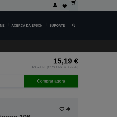
INE
ACERCA DA EPSON
SUPORTE
15,19 €
IVA incluído (12,35 € IVA não incluído)
Comprar agora