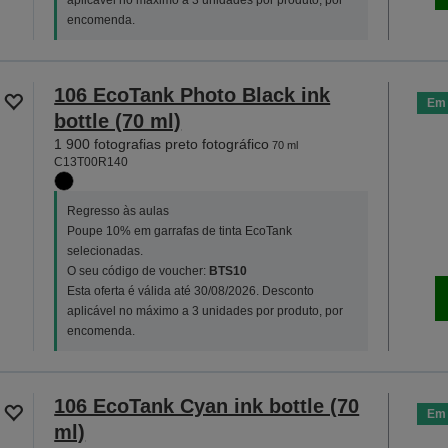
aplicável no máximo a 3 unidades por produto, por
encomenda.
106 EcoTank Photo Black ink
Em 
bottle (70 ml)
1 900 fotografias preto fotográfico
70 ml
C13T00R140
Regresso às aulas
Poupe 10% em garrafas de tinta EcoTank
selecionadas.
O seu código de voucher:
BTS10
Esta oferta é válida até 30/08/2026. Desconto
aplicável no máximo a 3 unidades por produto, por
encomenda.
106 EcoTank Cyan ink bottle (70
Em 
ml)