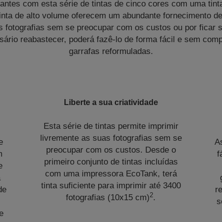
rantes com esta série de tintas de cinco cores com uma tinta
tinta de alto volume oferecem um abundante fornecimento de 
s fotografias sem se preocupar com os custos ou por ficar 
sário reabastecer, poderá fazê-lo de forma fácil e sem com
garrafas reformuladas.
Liberte a sua criatividade
Esta série de tintas permite imprimir
livremente as suas fotografias sem se
e
A
preocupar com os custos. Desde o
m
f
primeiro conjunto de tintas incluídas
e
com uma impressora EcoTank, terá
a
tinta suficiente para imprimir até 3400
de
r
2
fotografias (10x15 cm)
.
s
e