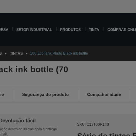
RESA
SETOR INDUSTRIAL
PRODUTOS
TINTA
COMPRAR ONL
S
TINTAS
106 EcoTank Photo Black ink bottle
ck ink bottle (70
ie
Segurança do produto
Compatibilidade
Devolução fácil
SKU: C13T00R140
ução dentro de 30 dias após a entrega.
 mais