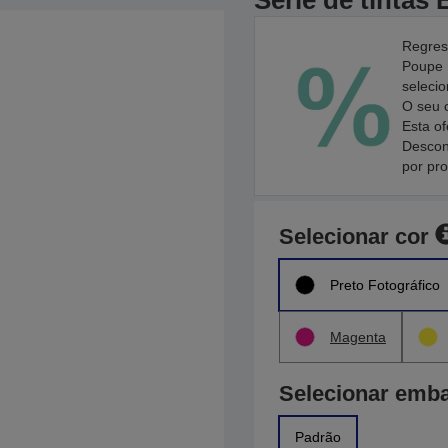
Série de tintas
Regres
Poupe 
seleci
O seu 
Esta of
Descon
por pr
Selecionar cor
Preto Fotográfico
Magenta
Selecionar emb
Padrão