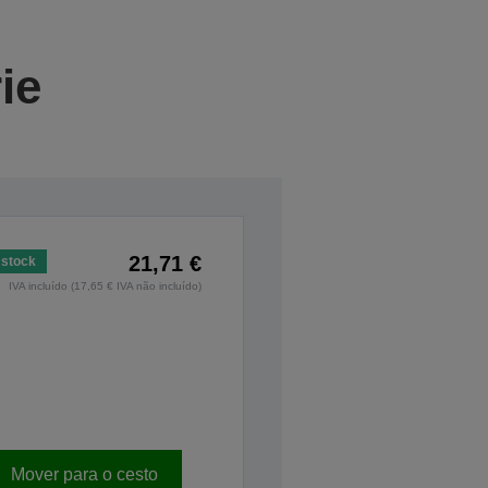
ie
21,71 €
stock
IVA incluído (17,65 € IVA não incluído)
Mover para o cesto