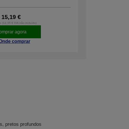
15,19 €
o (12,35 € IVA não incluído)
omprar agora
Onde comprar
s, pretos profundos