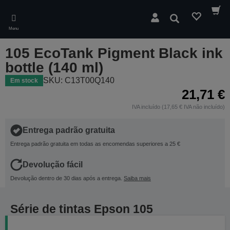
Skip
to
Pesquisar
main
Menu
content
105 EcoTank Pigment Black ink
bottle (140 ml)
SKU: C13T00Q140
Em stock
21,71 €
IVA incluído (17,65 € IVA não incluído)
Entrega padrão gratuita
Entrega padrão gratuita em todas as encomendas superiores a 25 €
Devolução fácil
Devolução dentro de 30 dias após a entrega.
Saiba mais
Série de tintas Epson 105