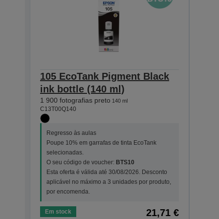
105 EcoTank Pigment Black
106
ink bottle (140 ml)
bott
1 900 fotografias preto
1 900 
140 ml
C13T00Q140
C13T0
Regresso às aulas
Regr
Poupe 10% em garrafas de tinta EcoTank
Poup
selecionadas.
sele
O seu código de voucher:
BTS10
O se
Esta oferta é válida até 30/08/2026. Desconto
Esta
aplicável no máximo a 3 unidades por produto,
apli
por encomenda.
por 
21,71 €
Em stock
Em s