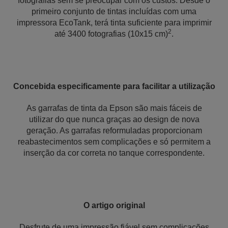
fotografias sem se preocupar com os custos. Desde o
primeiro conjunto de tintas incluídas com uma
impressora EcoTank, terá tinta suficiente para imprimir
2
até 3400 fotografias (10x15 cm)
.
Concebida especificamente para facilitar a utilização
As garrafas de tinta da Epson são mais fáceis de
utilizar do que nunca graças ao design de nova
geração. As garrafas reformuladas proporcionam
reabastecimentos sem complicações e só permitem a
inserção da cor correta no tanque correspondente.
O artigo original
Desfrute de uma impressão fiável sem complicações