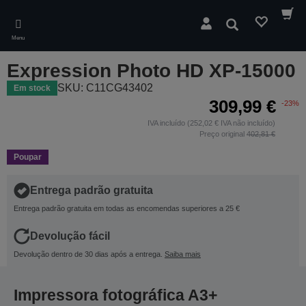
Skip
to
Pesquisar
main
Menu
content
Expression Photo HD XP-15000
SKU: C11CG43402
Em stock
309,99 €
-23%
IVA incluído (252,02 € IVA não incluído)
Preço original
402,81 €
Poupar
Entrega padrão gratuita
Entrega padrão gratuita em todas as encomendas superiores a 25 €
Devolução fácil
Devolução dentro de 30 dias após a entrega.
Saiba mais
Impressora fotográfica A3+