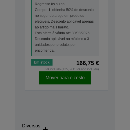
elegíveis
Regresso às aulas
ao artigo
Compre 1, obtenha 50% de desconto
Esta ofer
no segundo artigo em produtos
Desconto
elegíveis. Desconto aplicável apenas
unidades 
ao artigo mais barato.
encomen
Esta oferta é válida até 30/08/2026.
Desconto aplicável no máximo a 3
unidades por produto, por
encomenda.
166,75 €
Em stock
Em stock
IVA incluído (135,57 € IVA não incluído)
IV
Mover para o cesto
Mo
Diversos