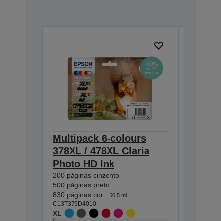
Multipack 6-colours
Single
378XL / 478XL Claria
Claria
Photo HD Ink
830 págin
C13T37924
200 páginas cinzento
XL
500 páginas preto
830 páginas cor
Regresso
60,5 ml
C13T379D4010
Compre 1
XL
no segun