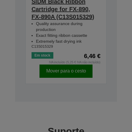
SIDM Black Ribbon
Cartridge for FX-890,
FX-890A (C13S015329)
Quality assurance during
production
Exact fitting ribbon cassette
Extremely fast drying ink
C13S015329
6,46 €
Em stock
IVA incluído (5,25 € IVA não incluído)
Mover para o cesto
Suporte