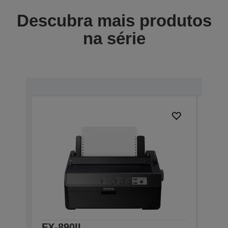
Descubra mais produtos
na série
FX-890II
FX-