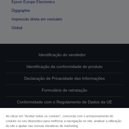
Epson Europe Electronics
Digigraphie
Impressão direta em vestuário
Global
Identificação do vendedor
Identificação da conformidade do produto
Declaração de Privacidade das Informações
Formulário de retratação
Conformidade com o Regulamento de Dados da UE
Contacte-nos sobre os seus dados
Ao clicar em "Aceitar todos os cookies", concorda com o armazenamento de
cookies no seu dispositivo para melhorar a navegação no site, analisar a utilização
Informações sobre cookies
do site e ajudar nas nossas iniciativas de marketing.