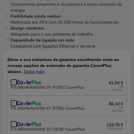
Consumíveis acessíveis e duradouros e baixo consumo de
energia
Fiabilidade ainda melhor
Melhorada em 25% com 25.000 horas de funcionamento
Design moderno
Adequado para o seu ambiente de trabalho
Capacidade de ligação em rede
Compatível com ligações Ethernet e de série
Eleve a sua cobertura de garantia escolhendo entre as
nossas opções de extensão de garantia CoverPlus
abaixo.
Saiba mais
61,50 €
IVA
FX-890/A/AII/II/IIN 3Y RTBS CoverPlus
incluído
86,10 €
IVA
FX-890/A/AII/II/IIN 4Y RTBS CoverPlus
incluído
110,70 €
IVA incluído
FX-890/A/AII/II/IIN 3Y OSSE CoverPlus