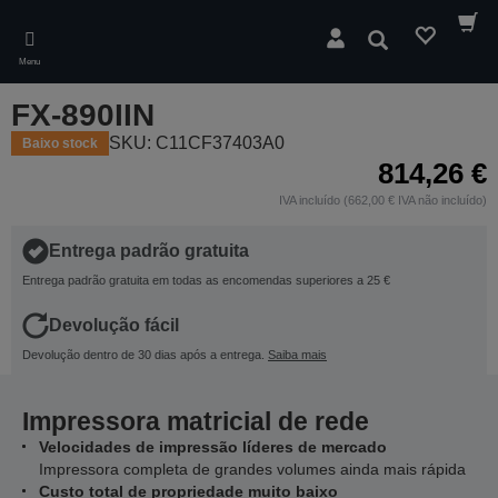
Skip
to
Pesquisar
main
Menu
content
FX-890IIN
SKU: C11CF37403A0
Baixo stock
814,26 €
IVA incluído (662,00 € IVA não incluído)
Entrega padrão gratuita
Entrega padrão gratuita em todas as encomendas superiores a 25 €
Devolução fácil
Devolução dentro de 30 dias após a entrega.
Saiba mais
Impressora matricial de rede
Velocidades de impressão líderes de mercado
Impressora completa de grandes volumes ainda mais rápida
Custo total de propriedade muito baixo