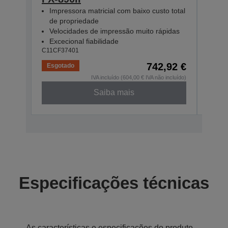
Impressora matricial com baixo custo total
Imp
de propriedade
Vel
Velocidades de impressão muito rápidas
Exce
C11CF
Excecional fiabilidade
C11CF37401
742,92 €
Esgotado
Baix
IVA incluído (604,00 € IVA não incluído)
Saiba mais
Especificações técnicas
As características e especificações do produto