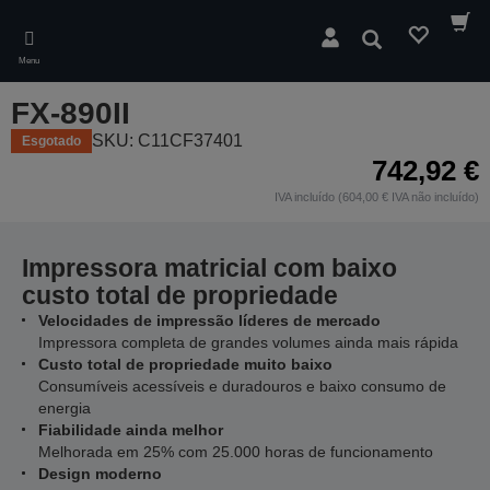
Skip
to
Pesquisar
main
Menu
content
FX-890II
SKU: C11CF37401
Esgotado
742,92 €
IVA incluído (604,00 € IVA não incluído)
Impressora matricial com baixo
custo total de propriedade
Velocidades de impressão líderes de mercado
Impressora completa de grandes volumes ainda mais rápida
Custo total de propriedade muito baixo
Consumíveis acessíveis e duradouros e baixo consumo de
energia
Fiabilidade ainda melhor
Melhorada em 25% com 25.000 horas de funcionamento
Design moderno