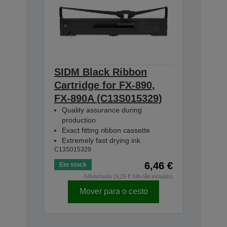
SIDM Black Ribbon
Cartridge for FX-890,
FX-890A (C13S015329)
Quality assurance during
production
Exact fitting ribbon cassette
Extremely fast drying ink
C13S015329
6,46 €
Em stock
IVA incluído (5,25 € IVA não incluído)
Mover para o cesto