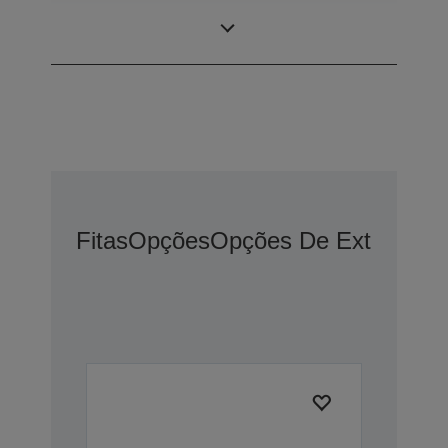
Quantidade de
80 colunas
colunas
Fitas
Opções
Opções De Extensão 