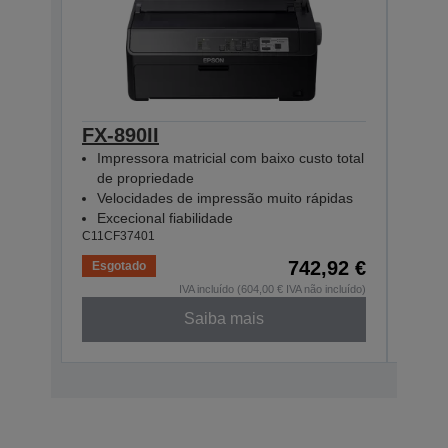
FX-890II
FX-
Impressora matricial com baixo custo total
Imp
de propriedade
Vel
Velocidades de impressão muito rápidas
Exce
C11CF
Excecional fiabilidade
C11CF37401
742,92 €
Esgotado
Baix
IVA incluído (604,00 € IVA não incluído)
Saiba mais