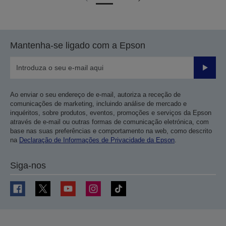
Ir
Ir
para
para
a
a
página
próxima
Mantenha-se ligado com a Epson
anterior
página
Enviar
Ao enviar o seu endereço de e-mail, autoriza a receção de
comunicações de marketing, incluindo análise de mercado e
inquéritos, sobre produtos, eventos, promoções e serviços da Epson
através de e-mail ou outras formas de comunicação eletrónica, com
base nas suas preferências e comportamento na web, como descrito
na
Declaração de Informações de Privacidade da Epson
.
Siga-nos