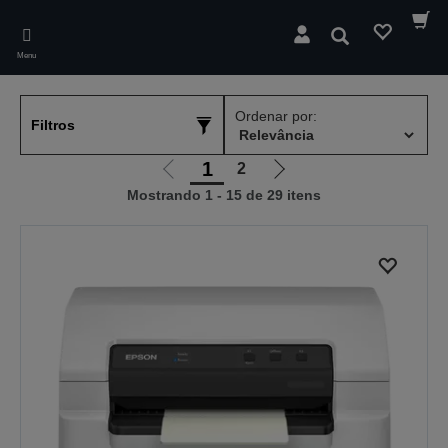
Skip
to
Pesquisar
main
Menu
content
Ordenar por:
Filtros
1
2
Ir
Ir
Mostrando 1 - 15 de 29 itens
para
para
a
a
página
próxima
anterior
página