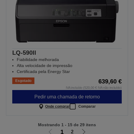
LQ-590II
Fiabilidade melhorada
Alta velocidade de impressão
Certificada pela Energy Star
639,60 €
Esgotado
IVA incluído (520,00 € IVA não incluído)
Pedir uma chamada de retorno
Onde comprar
Comparar
Mostrando 1 - 15 de 29 itens
1
2