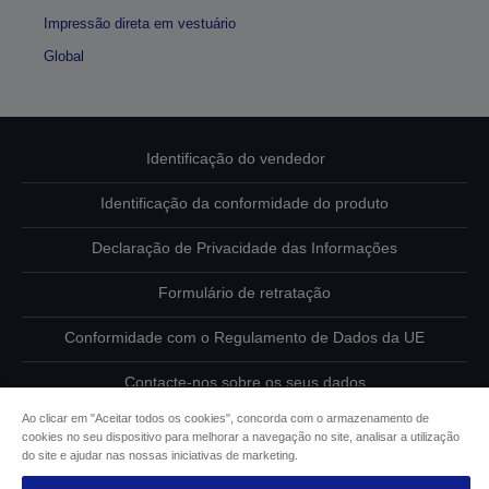
Impressão direta em vestuário
Global
Identificação do vendedor
Identificação da conformidade do produto
Declaração de Privacidade das Informações
Formulário de retratação
Conformidade com o Regulamento de Dados da UE
Contacte-nos sobre os seus dados
Ao clicar em "Aceitar todos os cookies", concorda com o armazenamento de
Informações sobre cookies
cookies no seu dispositivo para melhorar a navegação no site, analisar a utilização
do site e ajudar nas nossas iniciativas de marketing.
Compromisso da Epson para com a acessibilidade