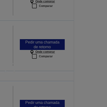
Onde comprar
Comparar
Pedir uma chamada
de retorno
Onde comprar
Comparar
que dão resposta
ais importa
s aulas são importantes
BRA MAIS
Pedir uma chamada