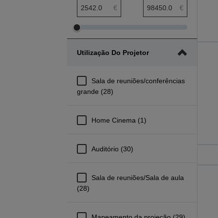
Amplitude mínima preço
Amplitude máxima preço
€
€
Ajustar
Ajustar
amplitude
amplitude
Utilização Do Projetor
mínima
máxima
preço
preço
Sala de reuniões/conferências
grande (28)
Home Cinema (1)
Auditório (30)
Sala de reuniões/Sala de aula
(28)
Mapeamento da projeção (29)