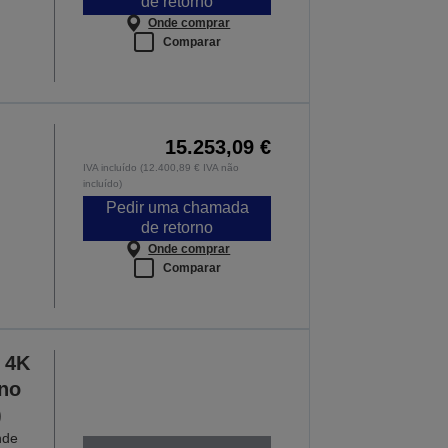
de retorno
Onde comprar
Comparar
15.253,09 €
IVA incluído (12.400,89 € IVA não
incluído)
Pedir uma chamada
de retorno
Onde comprar
Comparar
 4K
no
)
nde