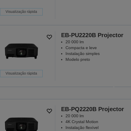
Visualização rápida
EB-PU2220B Projector
20 000 lm
Compacta e leve
Instalação simples
Modelo preto
Visualização rápida
Projetores 
onde m
Porque todas a
EB-PQ2220B Projector
DESCU
20 000 lm
4K Crystal Motion
Instalação flexível