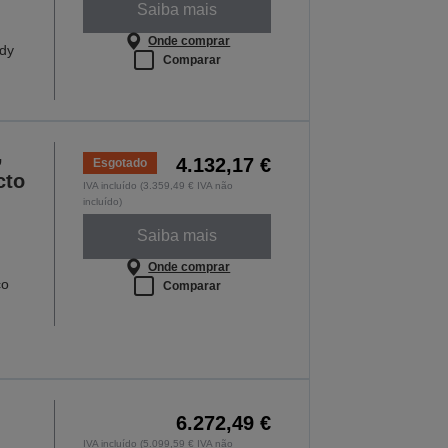
Saiba mais
Onde comprar
dy
Comparar
,
4.132,17 €
Esgotado
cto
IVA incluído (3.359,49 € IVA não
incluído)
Saiba mais
Onde comprar
ço
Comparar
6.272,49 €
IVA incluído (5.099,59 € IVA não