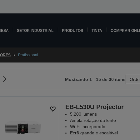
RESA
SETOR INDUSTRIAL
PRODUTOS
TINTA
COMPRAR ONL
TORES
Profissional
Mostrando 1 - 15 de 30 itens
Orde
Ir
para
a
próxima
EB-L530U Projector
página
5.200 lúmens
Ampla rotação da lente
Wi-Fi incorporado
Ecrã grande e escalável