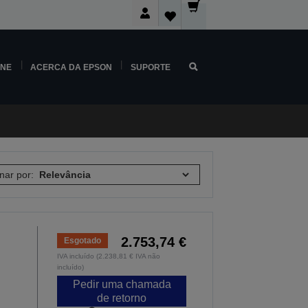
INE
ACERCA DA EPSON
SUPORTE
nar por:
2.753,74 €
Esgotado
IVA incluído (2.238,81 € IVA não
incluído)
Pedir uma chamada
de retorno