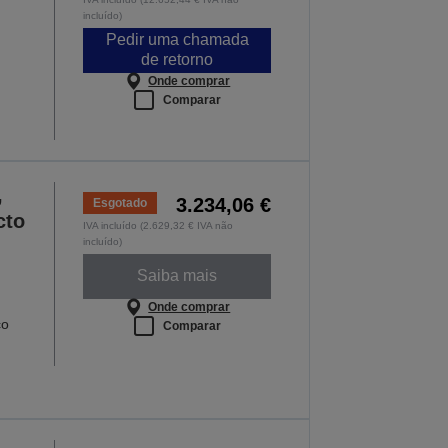
incluído)
Pedir uma chamada
de retorno
Onde comprar
Comparar
,
3.234,06 €
Esgotado
cto
IVA incluído (2.629,32 € IVA não
incluído)
Saiba mais
Onde comprar
ço
Comparar