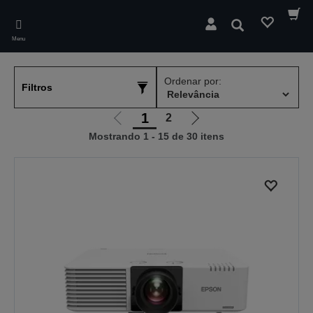
Skip
to
Pesquisar
main
Menu
content
Ordenar por:
Filtros
1
2
Ir
Ir
Mostrando 1 - 15 de 30 itens
para
para
a
a
página
próxima
anterior
página