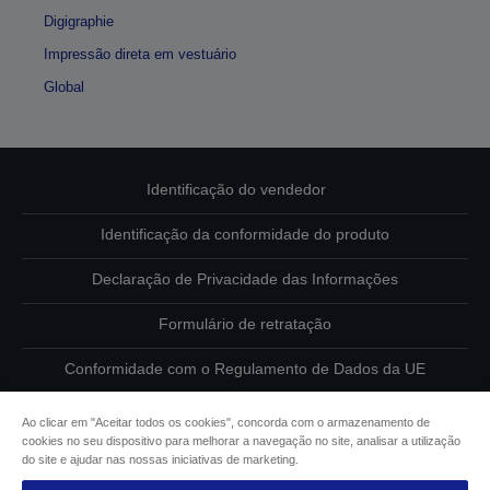
Digigraphie
Impressão direta em vestuário
Global
Identificação do vendedor
Identificação da conformidade do produto
Declaração de Privacidade das Informações
Formulário de retratação
Conformidade com o Regulamento de Dados da UE
Contacte-nos sobre os seus dados
Ao clicar em "Aceitar todos os cookies", concorda com o armazenamento de
cookies no seu dispositivo para melhorar a navegação no site, analisar a utilização
Informações sobre cookies
do site e ajudar nas nossas iniciativas de marketing.