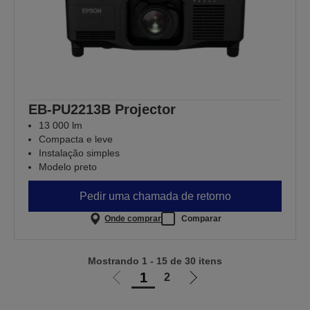
EB-PU2213B Projector
13 000 lm
Compacta e leve
Instalação simples
Modelo preto
Pedir uma chamada de retorno
Onde comprar
Comparar
Mostrando 1 - 15 de 30 itens
1
2
Ir
Ir
para
para