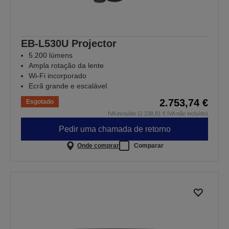
EB-L530U Projector
5.200 lúmens
Ampla rotação da lente
Wi-Fi incorporado
Ecrã grande e escalável
2.753,74 €
Esgotado
IVA incluído (2.238,81 € IVA não incluído)
Pedir uma chamada de retorno
Onde comprar
Comparar