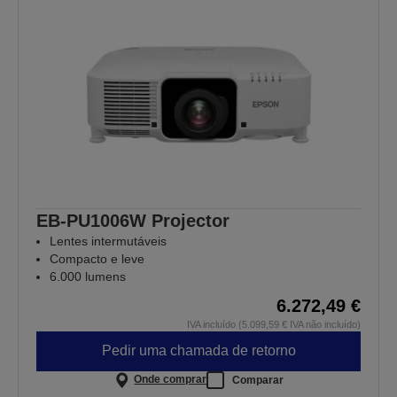
EB-PU1006W Projector
Lentes intermutáveis
Compacto e leve
6.000 lumens
6.272,49 €
IVA incluído (5.099,59 € IVA não incluído)
Pedir uma chamada de retorno
Onde comprar
Comparar