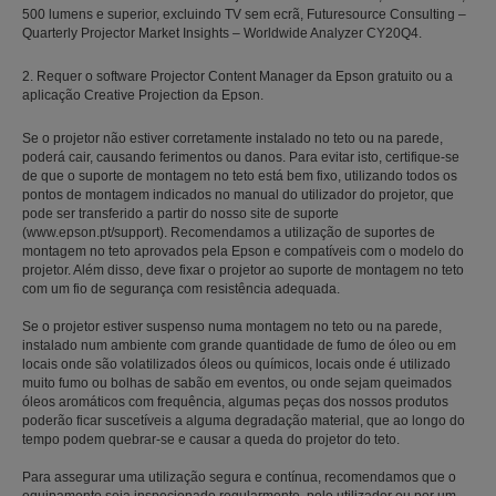
500 lumens e superior, excluindo TV sem ecrã, Futuresource Consulting –
Quarterly Projector Market Insights – Worldwide Analyzer CY20Q4.
2. Requer o software Projector Content Manager da Epson gratuito ou a
aplicação Creative Projection da Epson.
Se o projetor não estiver corretamente instalado no teto ou na parede,
poderá cair, causando ferimentos ou danos. Para evitar isto, certifique-se
de que o suporte de montagem no teto está bem fixo, utilizando todos os
pontos de montagem indicados no manual do utilizador do projetor, que
pode ser transferido a partir do nosso site de suporte
(www.epson.pt/support). Recomendamos a utilização de suportes de
montagem no teto aprovados pela Epson e compatíveis com o modelo do
projetor. Além disso, deve fixar o projetor ao suporte de montagem no teto
com um fio de segurança com resistência adequada.
Se o projetor estiver suspenso numa montagem no teto ou na parede,
instalado num ambiente com grande quantidade de fumo de óleo ou em
locais onde são volatilizados óleos ou químicos, locais onde é utilizado
muito fumo ou bolhas de sabão em eventos, ou onde sejam queimados
óleos aromáticos com frequência, algumas peças dos nossos produtos
poderão ficar suscetíveis a alguma degradação material, que ao longo do
tempo podem quebrar-se e causar a queda do projetor do teto.
Para assegurar uma utilização segura e contínua, recomendamos que o
equipamento seja inspecionado regularmente, pelo utilizador ou por um