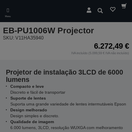
Skip
to
Pesquisar
main
Menu
content
EB-PU1006W Projector
SKU: V11HA35940
6.272,49 €
IVA incluído (5.099,59 € IVA não incluído)
Projetor de instalação 3LCD de 6000
lumens
Compacto e leve
Discreto e fácil de transportar
Suporte de lentes
Suporta uma grande variedade de lentes intermutáveis Epson
Design melhorado
Design simples e discreto.
Qualidade de imagem
6.000 lumens, 3LCD, resolução WUXGA com melhoramento