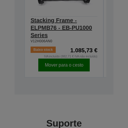
Stacking Frame -
Tilt A
ELPMB76 - EB-PU1000
- EB-P
V12H006A
Series
V12H006AN0
1.085,73 €
Baixo stock
Em stock
IVA incluído (882,71 € IVA não incluído)
IVA
Mover para o cesto
Mo
Suporte