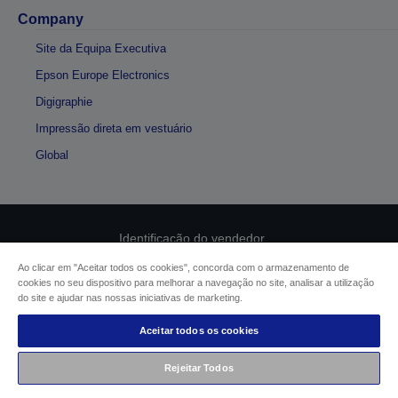
Company
Site da Equipa Executiva
Epson Europe Electronics
Digigraphie
Impressão direta em vestuário
Global
Identificação do vendedor
Ao clicar em "Aceitar todos os cookies", concorda com o armazenamento de
Identificação da conformidade do produto
cookies no seu dispositivo para melhorar a navegação no site, analisar a utilização
do site e ajudar nas nossas iniciativas de marketing.
Declaração de Privacidade das Informações
Aceitar todos os cookies
Formulário de retratação
Rejeitar Todos
Conformidade com o Regulamento de Dados da UE